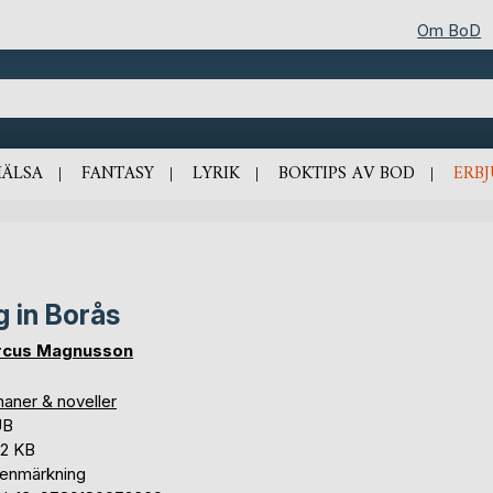
Om BoD
HÄLSA
FANTASY
LYRIK
BOKTIPS AV BOD
ERB
g in Borås
cus Magnusson
aner & noveller
UB
,2 KB
tenmärkning