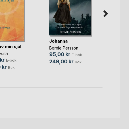
Spric
Johanna
gjord
av min själ
Bernie Persson
Crisse
vath
95,00 kr
E-bok
149,
kr
E-bok
249,00 kr
Bok
299,
 kr
Bok