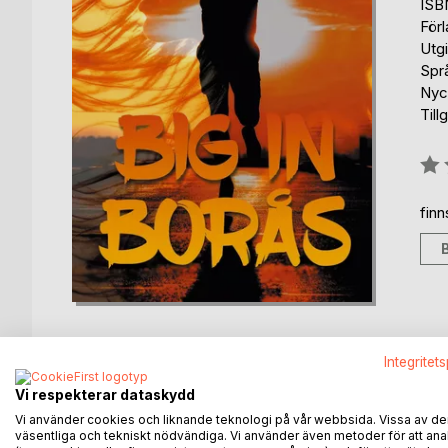
ISB
För
Utg
Spr
Nyc
Till
Bety
0%
fin
Integritet
Vi respekterar dataskydd
BESKRIVNING
FÖRFATTARE
KOMMEN
Vi använder cookies och liknande teknologi på vår webbsida. Vissa av de
väsentliga och tekniskt nödvändiga. Vi använder även metoder för att ana