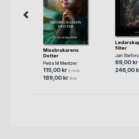
a växer
Ledarskap
rt
filter
Missbrukarens
sson
Dotter
Jan Stefors
bok
69,00 kr
Petra M Mentzer
ok
246,00 k
115,00 kr
E-bok
189,00 kr
Bok