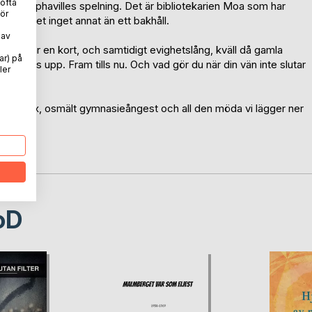
 ofta
 inför Alphavilles spelning. Det är bibliotekarien Moa som har
ör
igen är det inget annat än ett bakhåll.
 av
Nu väntar en kort, och samtidigt evighetslång, kväll då gamla
ar) på
ig tagits upp. Fram tills nu. Och vad gör du när din vän inte slutar
ler
skomplex, osmält gymnasieångest och all den möda vi lägger ner
oD