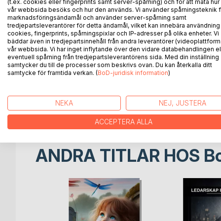
(t.ex. cookies eller fingerprints samt server-spårning) och för att mäta hur
I en park med utsikt över Borås träffas fyra vänner
vår webbsida besöks och hur den används. Vi använder spårningsteknik f
bjudit in till en mysig vinstund i gräset, men egentl
marknadsföringsändamål och använder server-spårning samt
tredjepartsleverantörer för detta ändamål, vilket kan innebära användning
cookies, fingerprints, spårningspixlar och IP-adresser på olika enheter. Vi
De kastas in stormen av sin ouppklarade historia. 
bäddar även in tredjepartsinnehåll från andra leverantörer (videoplattform
oförrätter måste lösas. Vissa saker har givetvis aldr
vår webbsida. Vi har inget inflytande över den vidare databehandlingen el
prata i tid?
eventuell spårning från tredjepartsleverantörens sida. Med din inställning
samtycker du till de processer som beskrivs ovan. Du kan återkalla ditt
samtycke för framtida verkan. (
BoD-juridisk information
)
Big in Borås är en blixtrande kortroman om kropp
på att sätta krokben för oss själva.
NEKA
NEJ, JUSTERA
Big in Borås finns även som ljudbok.
ACCEPTERA ALLA
ANDRA TITLAR HOS
B