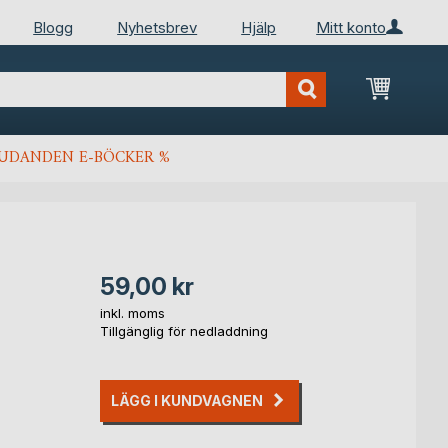
Blogg
Nyhetsbrev
Hjälp
Mitt konto
Min kun
JUDANDEN E-BÖCKER %
59,00 kr
inkl. moms
Tillgänglig för nedladdning
LÄGG I KUNDVAGNEN