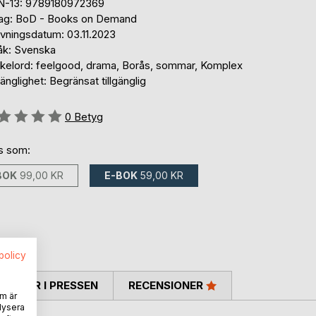
N-13: 9789180972369
lag: BoD - Books on Demand
ivningsdatum: 03.11.2023
åk: Svenska
kelord: feelgood, drama, Borås, sommar, Komplex
gänglighet: Begränsat tillgänglig
g::
0
Betyg
ns som:
BOK
99,00 KR
E-BOK
59,00 KR
spolicy
TARER I PRESSEN
RECENSIONER
m är
lysera