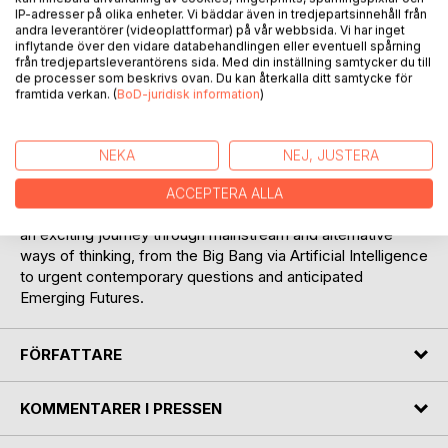
IP-adresser på olika enheter. Vi bäddar även in tredjepartsinnehåll från
andra leverantörer (videoplattformar) på vår webbsida. Vi har inget
inflytande över den vidare databehandlingen eller eventuell spårning
från tredjepartsleverantörens sida. Med din inställning samtycker du till
de processer som beskrivs ovan. Du kan återkalla ditt samtycke för
BESKRIVNING
framtida verkan. (
BoD-juridisk information
)
Beyond Self is about thinking, ways of thinking and
NEKA
NEJ, JUSTERA
rethinking. With references to his own personal and
professional experiences, to acknowledged scholars and
ACCEPTERA ALLA
current scientific progress, the author takes the reader on
an exciting journey through mainstream and alternative
ways of thinking, from the Big Bang via Artificial Intelligence
to urgent contemporary questions and anticipated
Emerging Futures.
FÖRFATTARE
KOMMENTARER I PRESSEN