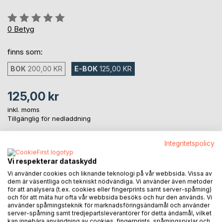
Betyg::
0%
0
Betyg
finns som:
BOK
200,00 KR
E-BOK
125,00 KR
125,00 kr
inkl. moms
Tillgänglig för nedladdning
Integritetspolicy
LÄGG I KUNDVAGNEN
Vi respekterar dataskydd
Vi använder cookies och liknande teknologi på vår webbsida. Vissa av
Lägg till i kom-ihåglista
dem är väsentliga och tekniskt nödvändiga. Vi använder även metoder
för att analysera (t.ex. cookies eller fingerprints samt server-spårning)
Recensera titel
och för att mäta hur ofta vår webbsida besöks och hur den används. Vi
använder spårningsteknik för marknadsföringsändamål och använder
server-spårning samt tredjepartsleverantörer för detta ändamål, vilket
kan innebära användning av cookies, fingerprints, spårningspixlar och