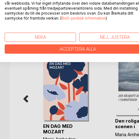
vår webbsida. Vi har inget inflytande över den vidare databehandlingen el
Boken handlar om hopp och lyckan, och man ser m
eventuell spårning från tredjepartsleverantörens sida. Med din inställning
som jag har fotograferat.
samtycker du till de processer som beskrivs ovan. Du kan återkalla ditt
samtycke för framtida verkan. (
BoD-juridisk information
)
NEKA
NEJ, JUSTERA
ANDRA TITLAR HOS
B
ACCEPTERA ALLA
Den rolig
EN DAG MED
scenen i
MOZART
filmhistor
liga
Maria Arnh