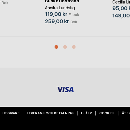
Bunkeflostrand
r
Cecilia Li
Bok
Annika Lundstig
95,00 
119,00 kr
E-bok
149,00
259,00 kr
Bok
UTGIVARE
LEVERANS OCH BETALNING
HJÄLP
COOKIES
ÅTE