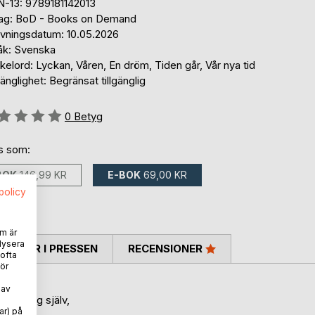
N-13: 9789181142013
lag: BoD - Books on Demand
ivningsdatum: 10.05.2026
åk: Svenska
elord: Lyckan, Våren, En dröm, Tiden går, Vår nya tid
gänglighet: Begränsat tillgänglig
g::
0
Betyg
ns som:
BOK
146,99 KR
E-BOK
69,00 KR
spolicy
m är
lysera
TARER I PRESSEN
RECENSIONER
 ofta
ör
 av
, lär dig själv,
ar) på