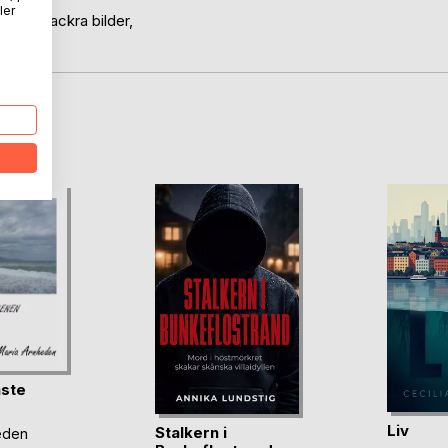
ler
ånga vackra bilder,
oD
aste
ien
Liv
Stalkern i
eden