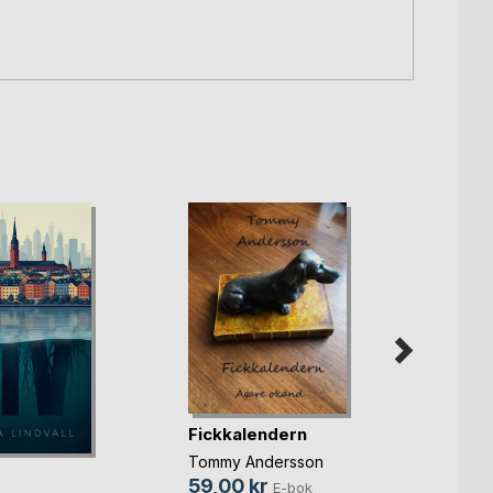
Fickkalendern
Kris
Tommy Andersson
Karin 
59,00 kr
25,0
E-bok