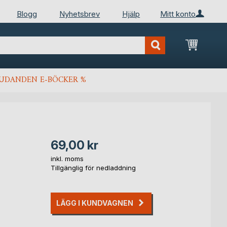
Blogg
Nyhetsbrev
Hjälp
Mitt konto
Min kun
JUDANDEN E-BÖCKER %
69,00 kr
inkl. moms
Tillgänglig för nedladdning
LÄGG I KUNDVAGNEN