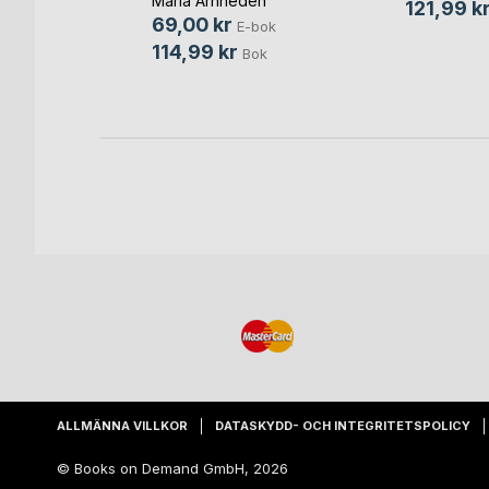
Maria Arnheden
121,99 k
g
69,00 kr
E-bok
bok
114,99 kr
Bok
ok
ALLMÄNNA VILLKOR
DATASKYDD- OCH INTEGRITETSPOLICY
© Books on Demand GmbH, 2026