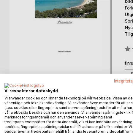
ISB
För
Utg
Spr
Nyck
Till
Bety
0%
fin
Integritet
Vi respekterar dataskydd
Vi använder cookies och liknande teknologi på vår webbsida. Vissa av de
väsentliga och tekniskt nödvändiga. Vi använder även metoder för att ana
BESKRIVNING
FÖRFATTARE
KOMMEN
(t.ex. cookies eller fingerprints samt server-spårning) och för att mäta hur
vår webbsida besöks och hur den används. Vi använder spårningsteknik f
marknadsföringsändamål och använder server-spårning samt
Bokens titel Betraktelser är en poesi och fotobok.
tredjepartsleverantörer för detta ändamål, vilket kan innebära användning
Dikterna handlar om våren, en vän från förr, tiden går
cookies, fingerprints, spårningspixlar och IP-adresser på olika enheter. Vi
bäddar även in tredjepartsinnehåll från andra leverantörer (videoplattform
lyckan, mod, vår nya tid.