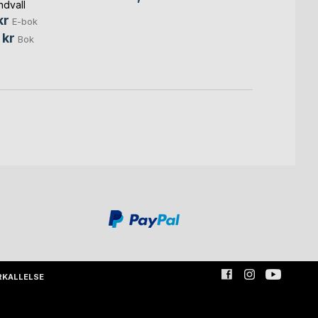
ndvall
kr
E-bok
 kr
Bok
RKALLELSE