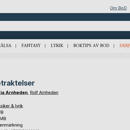
Om BoD
HÄLSA
FANTASY
LYRIK
BOKTIPS AV BOD
ERB
traktelser
ia Arnheden
,
Rolf Arnheden
siker & lyrik
UB
 MB
tenmärkning