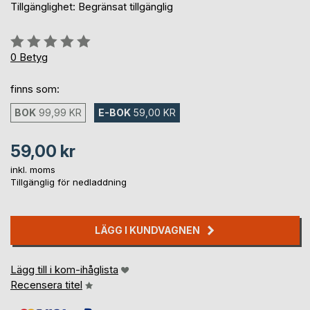
Tillgänglighet: Begränsat tillgänglig
Betyg::
0%
0
Betyg
finns som:
BOK
99,99 KR
E-BOK
59,00 KR
59,00 kr
inkl. moms
Tillgänglig för nedladdning
LÄGG I KUNDVAGNEN
Lägg till i kom-ihåglista
Recensera titel