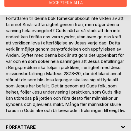
ACCEPTERA ALLA
rättfärdighet genom tron för att kunna bestå inför Gud på
domens dag.
Författaren till denna bok förnekar absolut inte vikten av att
ta emot Kristi rättfärdighet genom tron, men utgör denna
sanning hela evangeliet? Guds nåd är så stark att den inte
endast kan förlåta oss vara synder, utan även ge oss kraft
att verkligen leva i efterföljelse av Jesus varje dag. Detta
verk är möjligt genom panyttfödelsen och uppfyllelsen av
Anden. Syftet med denna bok är att göra det uppenbart för
var och en som söker hela sanningen att Jesus befallningar
i Bergspredikan ska följas i praktiken, i enlighet med Jesu
missionsbefallning i Matteus 28:18-20, där det bland annat
står att de som blir Jesu lärjungar ska lära sig att lyda allt
som Jesus har befallt. Det är genom att Guds folk, som
helhet, följer Jesu undervisning i praktiken, som Guds rike
kan utbredas på jorden och föra desto fler människor ur
syndens och djävulens makt. Många fler människor skulle
föras in i Guds rike och bli bevarade i frälsningen till evigt liv.
FÖRFATTARE