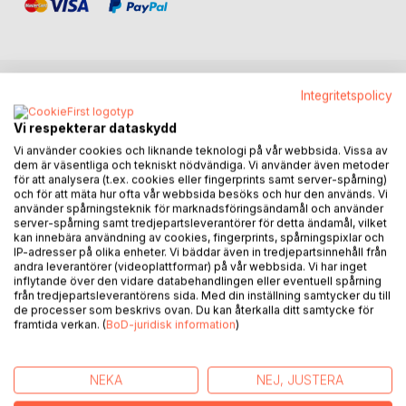
Integritetspolicy
BESKRIVNING
Vi respekterar dataskydd
Vi använder cookies och liknande teknologi på vår webbsida. Vissa av
Denna bok behandlar den längsta och förmodligen
dem är väsentliga och tekniskt nödvändiga. Vi använder även metoder
viktigaste av Jesu predikningar i de fyra evangelierna -
för att analysera (t.ex. cookies eller fingerprints samt server-spårning)
och för att mäta hur ofta vår webbsida besöks och hur den används. Vi
Bergspredikan. Kristna har idag skilda uppfattningar om
använder spårningsteknik för marknadsföringsändamål och använder
vilken betydelse Jesu undervisning i Bergspredikan
server-spårning samt tredjepartsleverantörer för detta ändamål, vilket
egentligen har för kristet liv och lärjungaskap. Är vi kallade
kan innebära användning av cookies, fingerprints, spårningspixlar och
att, i våra vardagliga liv, lyda Jesu befallningar gällande
IP-adresser på olika enheter. Vi bäddar även in tredjepartsinnehåll från
andra leverantörer (videoplattformar) på vår webbsida. Vi har inget
exempelvis att älska sina fiender, inte se på människor med
inflytande över den vidare databehandlingen eller eventuell spårning
sexuella begär, alltid förlåta de som handlat illa emot oss
från tredjepartsleverantörens sida. Med din inställning samtycker du till
och inte samla skatter åt sig på jorden? Många kristna har
de processer som beskrivs ovan. Du kan återkalla ditt samtycke för
framtida verkan. (
BoD-juridisk information
)
tyvärr föreställningen att Jesu befallningar visserligen är
goda, men i praktiken omöjliga att leva efter. Man anser att
syftet med Jesu befallningar är att överbevisa oss alla om
NEKA
NEJ, JUSTERA
att det är fullständigt omöjligt att leva enligt Guds perfekta
vilja, för att vi ska förstå att vi måste ta emot Jesu