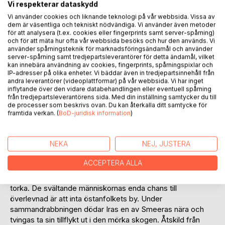
Vi respekterar dataskydd
Vi använder cookies och liknande teknologi på vår webbsida. Vissa av
dem är väsentliga och tekniskt nödvändiga. Vi använder även metoder
för att analysera (t.ex. cookies eller fingerprints samt server-spårning)
och för att mäta hur ofta vår webbsida besöks och hur den används. Vi
använder spårningsteknik för marknadsföringsändamål och använder
server-spårning samt tredjepartsleverantörer för detta ändamål, vilket
kan innebära användning av cookies, fingerprints, spårningspixlar och
IP-adresser på olika enheter. Vi bäddar även in tredjepartsinnehåll från
BESKRIVNING
andra leverantörer (videoplattformar) på vår webbsida. Vi har inget
inflytande över den vidare databehandlingen eller eventuell spårning
från tredjepartsleverantörens sida. Med din inställning samtycker du till
Smeera, en ung kvinna av östanfolket, växer upp som
de processer som beskrivs ovan. Du kan återkalla ditt samtycke för
framtida verkan. (
BoD-juridisk information
)
arvtagerska till makten. När hennes by hotas av anfall,
beordras Smeera att ge sig av för att skydda sin blodslinje.
I stället för att göra det hon är bäst på - att strida, måste
NEKA
NEJ, JUSTERA
hon fly mot sin egen vilja. Ensam och under täckmantel ger
hon sig av in i skogsfolkets rike.
ACCEPTERA ALLA
Ynglingen Iras och hans folk har drabbats av en skoningslös
torka. De svältande människornas enda chans till
överlevnad är att inta östanfolkets by. Under
sammandrabbningen dödar Iras en av Smeeras nära och
tvingas ta sin tillflykt ut i den mörka skogen. Åtskild från