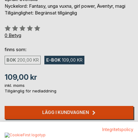
Nyckelord: Fantasy, unga vuxna, girl power, Äventyr, magi
Tillgänglighet: Begränsat tillgänglig
Betyg::
0%
0
Betyg
finns som:
BOK
200,00 KR
E-BOK
109,00 KR
109,00 kr
inkl. moms
Tillgänglig för nedladdning
LÄGG I KUNDVAGNEN
Integritetspolicy
Lägg till i kom-ihåglista
Recensera titel