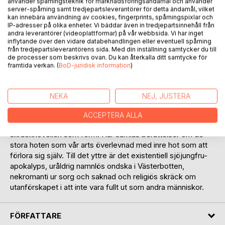
använder spårningsteknik för marknadsföringsändamål och använder
Recensera titel
server-spårning samt tredjepartsleverantörer för detta ändamål, vilket
kan innebära användning av cookies, fingerprints, spårningspixlar och
IP-adresser på olika enheter. Vi bäddar även in tredjepartsinnehåll från
andra leverantörer (videoplattformar) på vår webbsida. Vi har inget
inflytande över den vidare databehandlingen eller eventuell spårning
från tredjepartsleverantörens sida. Med din inställning samtycker du till
de processer som beskrivs ovan. Du kan återkalla ditt samtycke för
framtida verkan. (
BoD-juridisk information
)
BESKRIVNING
NEKA
NEJ, JUSTERA
Efter att under flera år enbart skrivit facktexter, återvänder
ACCEPTERA ALLA
Mackan Andersson till mörkret inom oss och
skräcknovellen som form. Här samlas berättelser om de
stora hoten som vår arts överlevnad med inre hot som att
förlora sig själv. Till det yttre är det existentiell sjöjungfru-
apokalyps, uråldrig namnlös ondska i Västerbotten,
nekromanti ur sorg och saknad och religiös skräck om
utanförskapet i att inte vara fullt ut som andra människor.
FÖRFATTARE