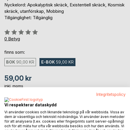
Nyckelord: Apokalyptisk skräck, Existentiell skräck, Kosmisk
skräck, utanförskap, Mobbing
Tillgänglighet: Tillgänglig
Betyg::
0%
0
Betyg
finns som:
BOK
90,00 KR
E-BOK
59,00 KR
59,00 kr
inkl. moms
Tillgänglig för nedladdning
Integritetspolicy
Vi respekterar dataskydd
LÄGG I KUNDVAGNEN
Vi använder cookies och liknande teknologi på vår webbsida. Vissa av
dem är väsentliga och tekniskt nödvändiga. Vi använder även metoder
för att analysera (t.ex. cookies eller fingerprints samt server-spårning)
och för att mäta hur ofta vår webbsida besöks och hur den används. Vi
Lägg till i kom-ihåglista