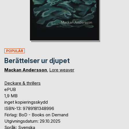
POPULÄR
Berättelser ur djupet
Mackan Andersson
,
Lore weaver
Deckare & thrillers
ePUB
1,9 MB
inget kopieringsskydd
ISBN-13: 9789181348996
Förlag: BoD - Books on Demand
Utgivningsdatum: 29.10.2025
Språk: Svenska