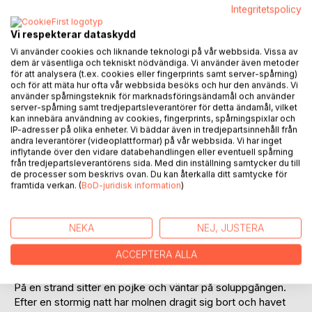
Recensera titel
Integritetspolicy
Vi respekterar dataskydd
Vi använder cookies och liknande teknologi på vår webbsida. Vissa av
dem är väsentliga och tekniskt nödvändiga. Vi använder även metoder
för att analysera (t.ex. cookies eller fingerprints samt server-spårning)
och för att mäta hur ofta vår webbsida besöks och hur den används. Vi
använder spårningsteknik för marknadsföringsändamål och använder
server-spårning samt tredjepartsleverantörer för detta ändamål, vilket
BESKRIVNING
kan innebära användning av cookies, fingerprints, spårningspixlar och
IP-adresser på olika enheter. Vi bäddar även in tredjepartsinnehåll från
andra leverantörer (videoplattformar) på vår webbsida. Vi har inget
inflytande över den vidare databehandlingen eller eventuell spårning
Ett tåg rusar fram på sin väg ur natten. En man har gett upp
från tredjepartsleverantörens sida. Med din inställning samtycker du till
försöken att sova och betraktar världen utanför fönstret.
de processer som beskrivs ovan. Du kan återkalla ditt samtycke för
Mörker och skuggor passerar i den tidiga gryningen.
framtida verkan. (
BoD-juridisk information
)
Mannen är sliten och trött. Hans sökande har pågått under
många år och bakom honom ligger oräkneliga resor, platser
och återvändsgränder. I den dunkla kupén tar tröttheten
NEKA
NEJ, JUSTERA
snart överhand. Mannen sluter ögonen och sjunker ner i
ACCEPTERA ALLA
oroliga drömmar.
På en strand sitter en pojke och väntar på soluppgången.
Efter en stormig natt har molnen dragit sig bort och havet