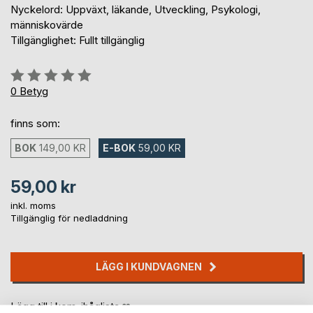
Nyckelord: Uppväxt, läkande, Utveckling, Psykologi,
människovärde
Tillgänglighet: Fullt tillgänglig
Betyg::
0%
0
Betyg
finns som:
BOK
149,00 KR
E-BOK
59,00 KR
59,00 kr
inkl. moms
Tillgänglig för nedladdning
LÄGG I KUNDVAGNEN
Lägg till i kom-ihåglista