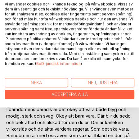
Vi använder cookies och liknande teknologi på vår webbsida. Vissa av
dem är väsentliga och tekniskt nödvändiga. Vi använder även metoder
för att analysera (t.ex. cookies eller fingerprints samt server-spårning)
och för att mäta hur ofta vår webbsida besöks och hur den används. Vi
använder spårningsteknik för marknadsföringsändamål och använder
server-spårning samt tredjepartsleverantörer för detta ändamål, vilket
BESKRIVNING
kan innebära användning av cookies, fingerprints, spårningspixlar och
IP-adresser på olika enheter. Vi bäddar även in tredjepartsinnehåll från
andra leverantörer (videoplattformar) på vår webbsida. Vi har inget
inflytande över den vidare databehandlingen eller eventuell spårning
Barndomens Paradis är en berättelse bestående av flera.
från tredjepartsleverantörens sida. Med din inställning samtycker du till
Boken beskriver situationer som barnet är i, eller den vuxne
de processer som beskrivs ovan. Du kan återkalla ditt samtycke för
i efterhand försöker hantera, förhålla sig till, bearbeta. Den
framtida verkan. (
BoD-juridisk information
)
skildrar det som är eller har varit. Barndomens paradis
borde finnas för alla. Att barndomen är det paradis som
NEKA
NEJ, JUSTERA
barnet behöver, även om mörker också finns där, men alltid
skydd och omsorg, en trygghet som säkrar och bevarar
ACCEPTERA ALLA
den kraft vi alla behöver. Det kan symboliseras av en plats
där frid råder, kan vara personer som tryggar oavsett allt.
I barndomens paradis är det okey att vara både blyg och
modig, stark och svag. Okey att bara vara. Där blir du sedd
och bekräftad och älskad för den du är. Där är kärleken
villkorslös och de äkta värdena regerar. Som det ska vara.
Barndomen är med oss även som vuxna. Ibland en dörr på