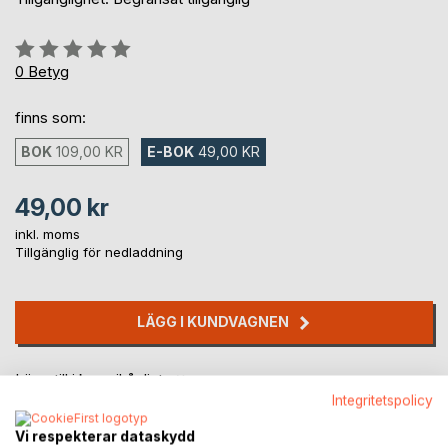
Betyg::
0%
0
Betyg
finns som:
BOK
109,00 KR
E-BOK
49,00 KR
49,00 kr
inkl. moms
Tillgänglig för nedladdning
LÄGG I KUNDVAGNEN
Lägg till i kom-ihåglista
Recensera titel
Integritetspolicy
Vi respekterar dataskydd