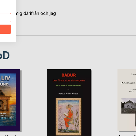
tt kämpa mig därifrån och jag
oD