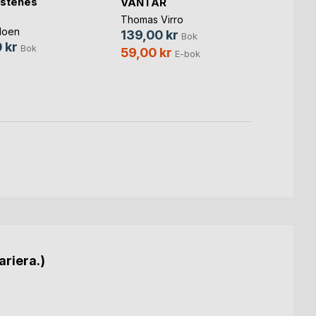
istenes
Utryg
VÄNTAR
Norunn
Thomas Virro
Moen
338,
139,00 kr
Bok
 kr
Bok
59,00 kr
E-bok
ariera.)