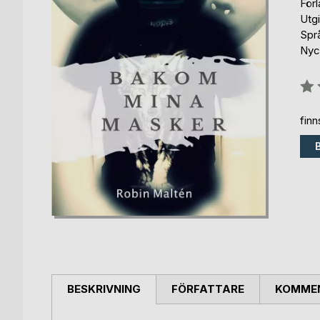
För
Utg
Spr
Nyc
Bety
0%
fin
BESKRIVNING
FÖRFATTARE
KOMMEN