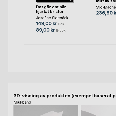
KLUND
Mitt liv s
kt
Det gör ont när
Stig-Magne
hjärtat brister
d
236,80 k
Bok
Josefine Sidebäck
149,00 kr
Bok
-bok
89,00 kr
E-bok
3D-visning av produkten (exempel baserat på
Mjukband