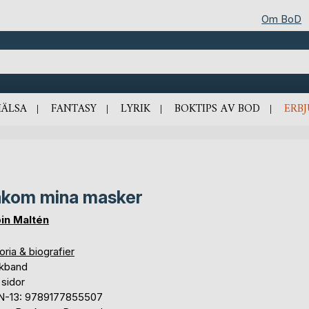
Om BoD
HÄLSA
FANTASY
LYRIK
BOKTIPS AV BOD
ERB
kom mina masker
in Maltén
oria & biografier
kband
 sidor
N-13: 9789177855507