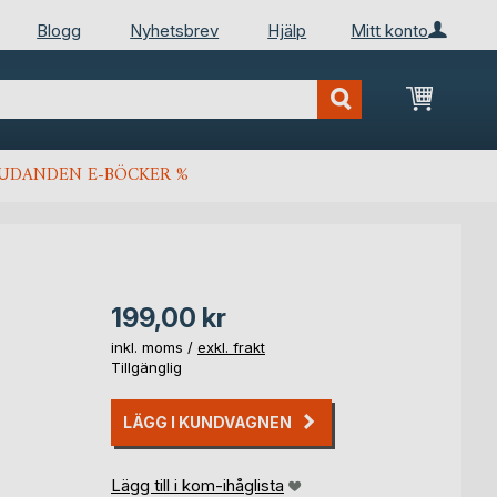
Blogg
Nyhetsbrev
Hjälp
Mitt konto
Min kun
JUDANDEN E-BÖCKER %
199,00 kr
inkl. moms /
exkl. frakt
Tillgänglig
LÄGG I KUNDVAGNEN
Lägg till i kom-ihåglista