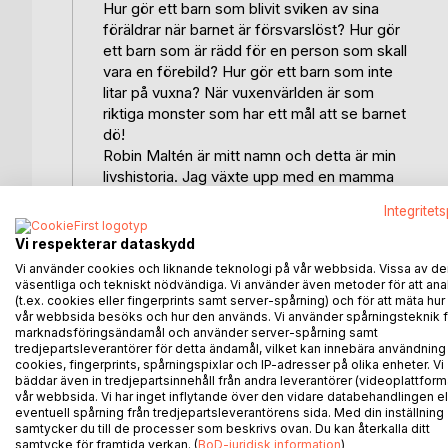
Hur gör ett barn som blivit sviken av sina
föräldrar när barnet är försvarslöst? Hur gör
ett barn som är rädd för en person som skall
vara en förebild? Hur gör ett barn som inte
litar på vuxna? När vuxenvärlden är som
riktiga monster som har ett mål att se barnet
dö!
Robin Maltén är mitt namn och detta är min
livshistoria. Jag växte upp med en mamma
med psykisk ohälsa och en pappa med en
Integritet
egen teori av barnuppfostran. Psykisk
misshandel i form av ett järngrepp runt mig
Vi respekterar dataskydd
som framkallade oro och rädsla under fem års
Vi använder cookies och liknande teknologi på vår webbsida. Vissa av de
tid. Resultatet blev mina stora vänner i
väsentliga och tekniskt nödvändiga. Vi använder även metoder för att ana
(t.ex. cookies eller fingerprints samt server-spårning) och för att mäta hur
mörkret och hur jag fick mina sår att läka av
vår webbsida besöks och hur den används. Vi använder spårningsteknik f
våld och kriminalitet. Övergivenhet och
marknadsföringsändamål och använder server-spårning samt
oälskad var det jag kände när jag tänkte på
tredjepartsleverantörer för detta ändamål, vilket kan innebära användning
mina föräldrar. Jag ville aldrig vara elak, bara
cookies, fingerprints, spårningspixlar och IP-adresser på olika enheter. Vi
bäddar även in tredjepartsinnehåll från andra leverantörer (videoplattform
bedöva min smärta, Jag ville duga, passa in
vår webbsida. Vi har inget inflytande över den vidare databehandlingen el
och i mörkret fanns det en plats för mig. Jag
eventuell spårning från tredjepartsleverantörens sida. Med din inställning
ville aldrig bli kriminell, bara överleva. Jag
samtycker du till de processer som beskrivs ovan. Du kan återkalla ditt
samtycke för framtida verkan. (
BoD-juridisk information
)