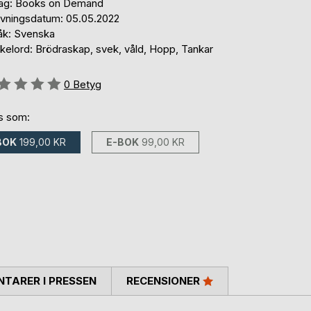
lag: Books on Demand
ivningsdatum: 05.05.2022
åk: Svenska
kelord: Brödraskap, svek, våld, Hopp, Tankar
g::
0
Betyg
ns som:
BOK
199,00 KR
E-BOK
99,00 KR
TARER I PRESSEN
RECENSIONER