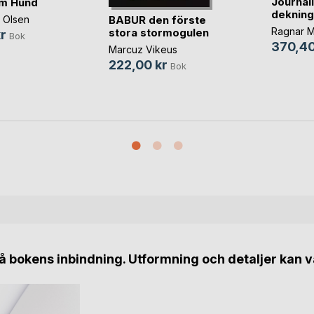
Journal
om Hund
dekning
BABUR den förste
 Olsen
Ragnar 
stora stormogulen
r
Bok
370,40
Marcuz Vikeus
222,00 kr
Bok
 bokens inbindning. Utformning och detaljer kan v