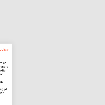
spolicy
m är
lysera
 ofta
ör
 av
ar) på
ler