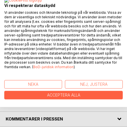
BESKRIVNING
Vi respekterar dataskydd
Vi använder cookies och liknande teknologi på vår webbsida. Vissa av
dem är väsentliga och tekniskt nödvändiga. Vi använder även metoder
för att analysera (t.ex. cookies eller fingerprints samt server-spårning)
Romanen handlar om hur ett gods i Skåne, Bäckagården,
och för att mäta hur ofta vår webbsida besöks och hur den används. Vi
omvandlas till ett hem för påstått minderåriga flyktingar.
använder spårningsteknik för marknadsföringsändamål och använder
Den euforiska vårstämningen som präglar boendets
server-spårning samt tredjepartsleverantörer för detta ändamål, vilket
invigning förbytts så småningom till en dyster höststämning
kan innebära användning av cookies, fingerprints, spårningspixlar och
IP-adresser på olika enheter. Vi bäddar även in tredjepartsinnehåll från
när problemen hopar sig. De anställda vägrar på grund av
andra leverantörer (videoplattformar) på vår webbsida. Vi har inget
sin politiska korrekthet att se det uppenbara: många av de
inflytande över den vidare databehandlingen eller eventuell spårning
boende är varken minderåriga eller flyktingar. Pressen
från tredjepartsleverantörens sida. Med din inställning samtycker du till
de processer som beskrivs ovan. Du kan återkalla ditt samtycke för
mörkar och gårdens föreståndare lägger all skuld för de
framtida verkan. (
BoD-juridisk information
)
boendes handlingar på sig själv och det svenska samhället.
En provocerande berättelse som beskriver hur
partipolitiska överväganden och riskkapitalisternas vinster
NEKA
NEJ, JUSTERA
går före kommuninvånarnas intressen.
ACCEPTERA ALLA
FÖRFATTARE
KOMMENTARER I PRESSEN