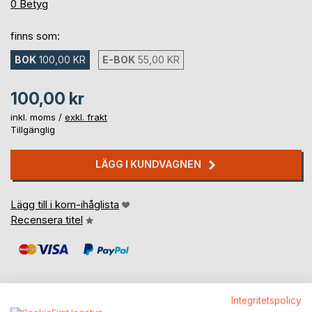
0%
0
Betyg
finns som:
BOK
100,00 KR
E-BOK
55,00 KR
100,00 kr
inkl. moms /
exkl. frakt
Tillgänglig
LÄGG I KUNDVAGNEN
Lägg till i kom-ihåglista
Recensera titel
Integritetspolicy