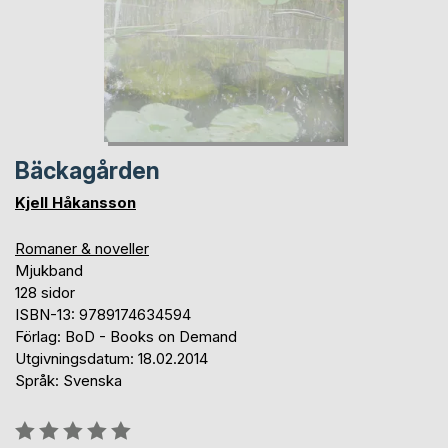
Bäckagården
Kjell Håkansson
Romaner & noveller
Mjukband
128 sidor
ISBN-13: 9789174634594
Förlag: BoD - Books on Demand
Utgivningsdatum: 18.02.2014
Språk: Svenska
Betyg::