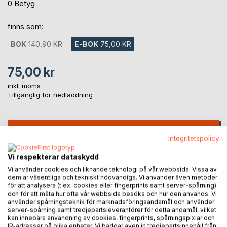
0%
0
Betyg
finns som:
BOK
140,90 KR
E-BOK
75,00 KR
75,00 kr
inkl. moms
Tillgänglig för nedladdning
LÄGG I KUNDVAGNEN
Integritetspolicy
Vi respekterar dataskydd
Lägg till i kom-ihåglista
Recensera titel
Vi använder cookies och liknande teknologi på vår webbsida. Vissa av
dem är väsentliga och tekniskt nödvändiga. Vi använder även metoder
för att analysera (t.ex. cookies eller fingerprints samt server-spårning)
och för att mäta hur ofta vår webbsida besöks och hur den används. Vi
använder spårningsteknik för marknadsföringsändamål och använder
server-spårning samt tredjepartsleverantörer för detta ändamål, vilket
kan innebära användning av cookies, fingerprints, spårningspixlar och
IP-adresser på olika enheter. Vi bäddar även in tredjepartsinnehåll från