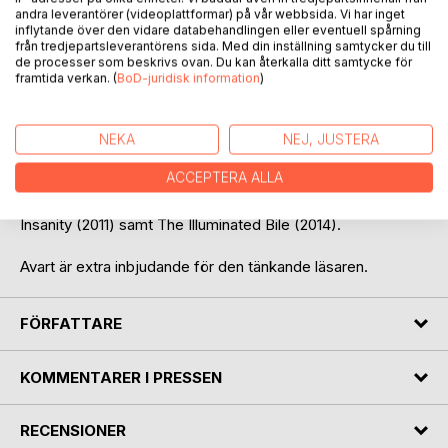
andra leverantörer (videoplattformar) på vår webbsida. Vi har inget
inflytande över den vidare databehandlingen eller eventuell spårning
BESKRIVNING
från tredjepartsleverantörens sida. Med din inställning samtycker du till
de processer som beskrivs ovan. Du kan återkalla ditt samtycke för
framtida verkan. (
BoD-juridisk information
)
Avart är Martin Tobias Lithners fjärde diktsamling på
svenska. Avart bjuder in läsaren till en kaotisk resa styrd av
Lithners starkt präglade bildspråk. Avart är en analys i
NEKA
NEJ, JUSTERA
diktform, Lithner reflekterar över vår nutid, vetenskap och
ACCEPTERA ALLA
om sig själv i denna diktsamling. Avart innehåller även
översatta dikter från Lithners engelska verk Reflections of
Insanity (2011) samt The Illuminated Bile (2014).
Avart är extra inbjudande för den tänkande läsaren.
FÖRFATTARE
KOMMENTARER I PRESSEN
RECENSIONER