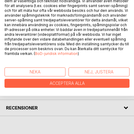
dem är väsentliga och tekniskt nödvändiga. Vi använder även metoder
BESKRIVNING
för att analysera (t.ex. cookies eller fingerprints samt server-spårning)
och för att mäta hur ofta vår webbsida besöks och hur den används. Vi
använder spårningsteknik för marknadsföringsändamål och använder
server-spårning samt tredjepartsleverantörer för detta ändamål, vilket
Title: AUTISM SPECTRUM DISORDER: A Comprehensive
kan innebära användning av cookies, fingerprints, spårningspixlar och
Reference
IP-adresser på olika enheter. Vi bäddar även in tredjepartsinnehåll från
Subtitle: Research, Diagnosis, Intervention, and Lifespan
andra leverantörer (videoplattformar) på vår webbsida. Vi har inget
Perspectives
inflytande över den vidare databehandlingen eller eventuell spårning
från tredjepartsleverantörens sida. Med din inställning samtycker du till
Author: Shuriye Omar Mohamud
de processer som beskrivs ovan. Du kan återkalla ditt samtycke för
Language: English
framtida verkan. (
BoD-juridisk information
)
Edition: First Edition
NEKA
NEJ, JUSTERA
FÖRFATTARE
ACCEPTERA ALLA
KOMMENTARER I PRESSEN
RECENSIONER