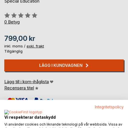
Special Education
Betyg::
0%
0
Betyg
799,00 kr
inkl. moms /
exkl. frakt
Tillgänglig
LÄGG I KUNDVAGNEN
Lägg till i kom-ihåglista
Recensera titel
Integritetspolicy
Vi respekterar dataskydd
Vi använder cookies och liknande teknologi på vår webbsida. Vissa av