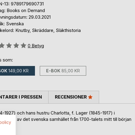
N-13: 9789179690731
lag: Books on Demand
ivningsdatum: 29.03.2021
åk: Svenska
elord: Knutby, Skräddare, Släkthistoria
g::
0
Betyg
ns som:
BOK
149,00 KR
E-BOK
85,00 KR
TARER I PRESSEN
RECENSIONER
-1927) och hans hustru Charlotta, f. Lager (1845-1917) i
 delar av det svenska samhället från 1700-talets mitt till början
spolicy