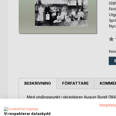
ISB
För
Utg
Spr
Nyck
Bety
0%
fin
BESKRIVNING
FÖRFATTARE
KOMMEN
Med utgångspunkt i skräddaren August Burell (1844
uppländska Knutby speglar denna släktkrönika skilda
Integritet
av 1900-talet.
Vi respekterar dataskydd