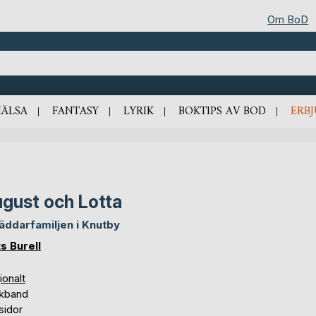
Om BoD
HÄLSA
FANTASY
LYRIK
BOKTIPS AV BOD
ERB
gust och Lotta
äddarfamiljen i Knutby
s Burell
ionalt
kband
sidor