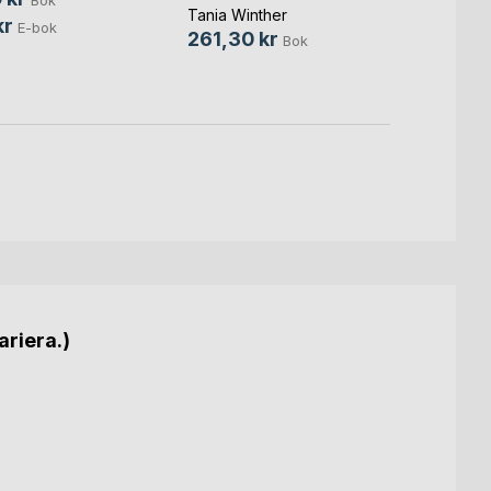
Manifest(...)
Karin 
Tania Winther
kr
E-bok
395,
261,30 kr
Bok
ariera.)