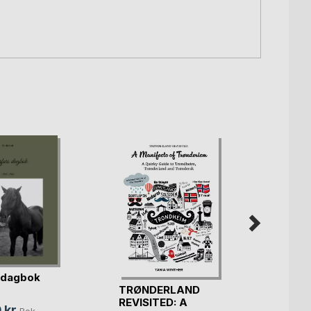
 dagbok
TRØNDERLAND
Betty,
REVISITED: A
på Hyt
 kr
Bok