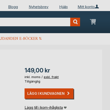
Blogg
Nyhetsbrev
Hjälp
Mitt konto
Min kun
JUDANDEN E-BÖCKER %
149,00 kr
inkl. moms /
exkl. frakt
Tillgänglig
LÄGG I KUNDVAGNEN
Lägg till i kom-ihåglista