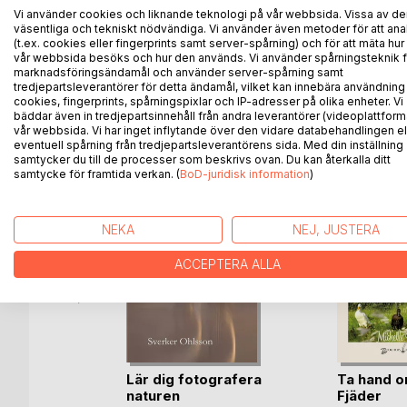
Såväl bondesamhället med självägande bönder, som
Vi använder cookies och liknande teknologi på vår webbsida. Vissa av de
herrgårdar speglas i berättelserna. Även värvet som 
väsentliga och tekniskt nödvändiga. Vi använder även metoder för att ana
(t.ex. cookies eller fingerprints samt server-spårning) och för att mäta hur
av 1800-talet med väckelserörelse, emigration och 
vår webbsida besöks och hur den används. Vi använder spårningsteknik f
marknadsföringsändamål och använder server-spårning samt
tredjepartsleverantörer för detta ändamål, vilket kan innebära användning
cookies, fingerprints, spårningspixlar och IP-adresser på olika enheter. Vi
bäddar även in tredjepartsinnehåll från andra leverantörer (videoplattform
ANDRA TITLAR HOS
B
vår webbsida. Vi har inget inflytande över den vidare databehandlingen el
eventuell spårning från tredjepartsleverantörens sida. Med din inställning
samtycker du till de processer som beskrivs ovan. Du kan återkalla ditt
samtycke för framtida verkan. (
BoD-juridisk information
)
NEKA
NEJ, JUSTERA
ACCEPTERA ALLA
 nr 4 på
Lär dig fotografera
Ta hand o
naturen
Fjäder
fsson