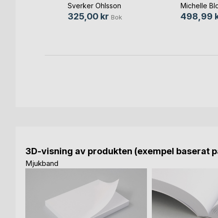
Sverker Ohlsson
Michelle Bl
Bok
325,00 kr
498,99 
Bok
-bok
3D-visning av produkten (exempel baserat på
Mjukband