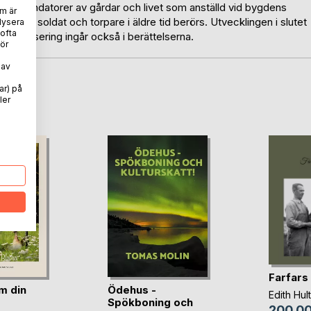
 arrendatorer av gårdar och livet som anställd vid bygdens
m är
indelt soldat och torpare i äldre tid berörs. Utvecklingen i slutet
lysera
 ofta
urbanisering ingår också i berättelserna.
ör
 av
ar) på
oD
ler
Farfars
m din
Ödehus -
Edith Hult
Spökboning och
200,00