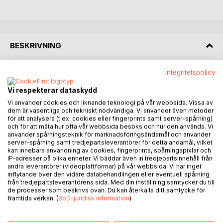
BESKRIVNING
Integritetspolicy
Efter att studerat attraktionslagen under flera år, kom
författaren till insikt att det saknades en enkel handbok på
Vi respekterar dataskydd
marknaden.
Vi använder cookies och liknande teknologi på vår webbsida. Vissa av
dem är väsentliga och tekniskt nödvändiga. Vi använder även metoder
Handboken utkom 2019 och åtföljs nu av den "Lilla Svarta"
för att analysera (t.ex. cookies eller fingerprints samt server-spårning)
som är en pocketbok att bära med sig.
och för att mäta hur ofta vår webbsida besöks och hur den används. Vi
använder spårningsteknik för marknadsföringsändamål och använder
server-spårning samt tredjepartsleverantörer för detta ändamål, vilket
Den lilla svarta, är en bas klänning som man kan använda vid
kan innebära användning av cookies, fingerprints, spårningspixlar och
(nästan) alla tillfällen. Så är även Attraktionslagen - Tack!
IP-adresser på olika enheter. Vi bäddar även in tredjepartsinnehåll från
andra leverantörer (videoplattformar) på vår webbsida. Vi har inget
Lilla Svarta
inflytande över den vidare databehandlingen eller eventuell spårning
från tredjepartsleverantörens sida. Med din inställning samtycker du till
Det är en liten smidig bok som innehåller allt du behöver
de processer som beskrivs ovan. Du kan återkalla ditt samtycke för
framtida verkan. (
BoD-juridisk information
)
veta för att äntligen få attraktionslagen att fungera.
Tillsammans med massor av övningar kan du äntligen
manifestera det du saknar i ditt nuvarande liv.