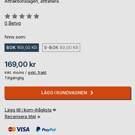
Attraktionslagen, attrahera
Betyg::
0%
0
Betyg
finns som:
BOK
169,00 KR
E-BOK
89,00 KR
169,00 kr
inkl. moms /
exkl. frakt
Tillgänglig
LÄGG I KUNDVAGNEN
Lägg till i kom-ihåglista
Recensera titel