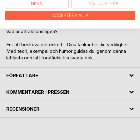
NEKA
NEJ, JUSTERA
Du har nu fattat ett beslut (bett om ett slut) för att få en
ACCEPTERA ALLA
förändring (för ändring), genom att du börjar läsa den lilla
svarta bok.
Vad är attraktionslagen?
För att beskriva det enkelt - Dina tankar blir din verklighet.
Med teori, exempel och humor guidas du igenom denna
lättlästa och lätt förståelig lilla svarta bok.
FÖRFATTARE
KOMMENTARER I PRESSEN
RECENSIONER