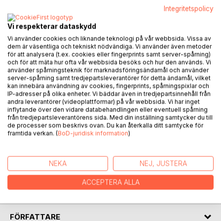
Integritetspolicy
BESKRIVNING
Vi respekterar dataskydd
Vi använder cookies och liknande teknologi på vår webbsida. Vissa av
ÅTTA DAGAR I GEORGIEN är en berättelse om en
dem är väsentliga och tekniskt nödvändiga. Vi använder även metoder
pilgrimsresa i den ortodoxt kristna världen. Aposteln
för att analysera (t.ex. cookies eller fingerprints samt server-spårning)
och för att mäta hur ofta vår webbsida besöks och hur den används. Vi
Andreas och Heliga Nino missionerade och år 327 blev
använder spårningsteknik för marknadsföringsändamål och använder
Georgien en kristen nation.
server-spårning samt tredjepartsleverantörer för detta ändamål, vilket
kan innebära användning av cookies, fingerprints, spårningspixlar och
IP-adresser på olika enheter. Vi bäddar även in tredjepartsinnehåll från
Genom besök i kloster och kyrkor lär vi känna våra
andra leverantörer (videoplattformar) på vår webbsida. Vi har inget
ortodoxa syskon, deras livsvillkor och landets kultur.
inflytande över den vidare databehandlingen eller eventuell spårning
från tredjepartsleverantörens sida. Med din inställning samtycker du till
de processer som beskrivs ovan. Du kan återkalla ditt samtycke för
Långa tider har Georgien varit ockuperat av fientliga
framtida verkan. (
BoD-juridisk information
)
makter. Tack vare ett förnyat medvetande om sin nationella
särart och ett andligt återuppvaknande har georgierna
lyckats med det till synes omöjliga: att återta sin frihet som
NEKA
NEJ, JUSTERA
nation och möta vår sekulariserade tid i stark tro och kärlek.
Här är Georgiens Ortodoxa Kyrka en inspiratör och en
ACCEPTERA ALLA
sammanhållande kraft.
FÖRFATTARE