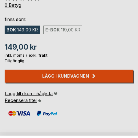
0%
0
Betyg
finns som:
BOK
149,00 KR
E-BOK
119,00 KR
149,00 kr
inkl. moms /
exkl. frakt
Tillgänglig
LÄGG I KUNDVAGNEN
Lägg till i kom-ihåglista
Recensera titel