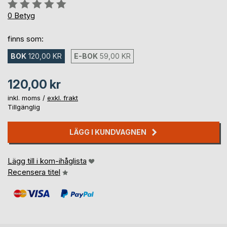
Betyg::
0%
0
Betyg
finns som:
BOK
120,00 KR
E-BOK
59,00 KR
120,00 kr
inkl. moms /
exkl. frakt
Tillgänglig
LÄGG I KUNDVAGNEN
Lägg till i kom-ihåglista
Recensera titel