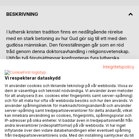
BESKRIVNING
I luthersk kristen tradition finns en nedåtgående rörelse
med en stark betoning av hur Gud gör sig till ett med den
gudlösa människan. Den föreställningen går som en röd
tråd genom denna doktorsavhandling i religionsvetenskap.
Utifrån två förutsättningar konfronteras fyra lutherska
tankefigurer med Selma Lagerlöfs författarskap.
Integritetspolicy
Den ena förutsättningen utgörs av självklarheten som
Vi respekterar dataskydd
fenomen. Selma Lagerlöfs religiösa rötter beskrivs
Vi använder cookies och liknande teknologi på vår webbsida. Vissa av
innehållsligt sett ofta som ingenting - en traditionell
dem är väsentliga och tekniskt nödvändiga. Vi använder även metoder
för att analysera (t.ex. cookies eller fingerprints samt server-spårning)
bakgrund, en vänlig odogmatisk fromhet osv. Men just
och för att mäta hur ofta vår webbsida besöks och hur den används. Vi
denna självklara bakgrund har också ett innehåll - nämligen
använder spårningsteknik för marknadsföringsändamål och använder
den lutherska tro som var en del av det samhälle hon växte
server-spårning samt tredjepartsleverantörer för detta ändamål, vilket
kan innebära användning av cookies, fingerprints, spårningspixlar och
upp i. Den andra förutsättningen är att luthersk
IP-adresser på olika enheter. Vi bäddar även in tredjepartsinnehåll från
livsförståelse kan uttryckas episkt. I berättelsen gestaltas
andra leverantörer (videoplattformar) på vår webbsida. Vi har inget
relation och verklighet. I Selma Lagerlöfs berättelser
inflytande över den vidare databehandlingen eller eventuell spårning
från tredjepartsleverantörens sida. Med din inställning samtycker du till
uttrycks den lutherska förståelsen av relationen Gud -