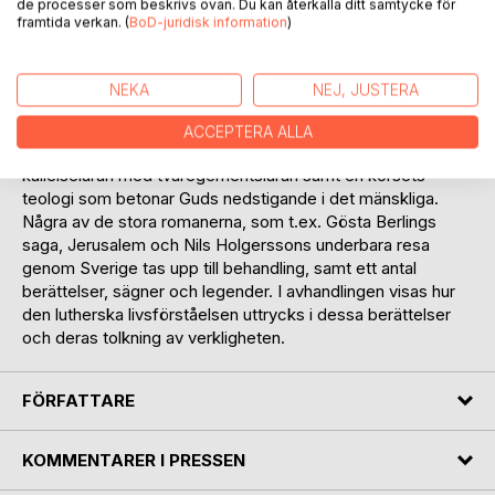
de processer som beskrivs ovan. Du kan återkalla ditt samtycke för
människa och människa - människa.
framtida verkan. (
BoD-juridisk information
)
Avhandlingen preciserar några drag i 1900-talets
lutherforskning, för att ge en bild av den lutherska
NEKA
NEJ, JUSTERA
självklarhet som präglar både Selma Lagerlöf och annan
luthersk livsförståelse. Hit hör tron på ordets löfte, tron på
ACCEPTERA ALLA
att Gud är skapare och har försyn om skapelsen,
kallelseläran med tvåregementsläran samt en korsets
teologi som betonar Guds nedstigande i det mänskliga.
Några av de stora romanerna, som t.ex. Gösta Berlings
saga, Jerusalem och Nils Holgerssons underbara resa
genom Sverige tas upp till behandling, samt ett antal
berättelser, sägner och legender. I avhandlingen visas hur
den lutherska livsförståelsen uttrycks i dessa berättelser
och deras tolkning av verkligheten.
FÖRFATTARE
KOMMENTARER I PRESSEN