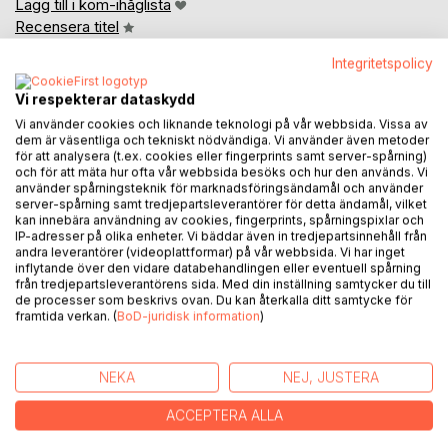
Lägg till i kom-ihåglista
Recensera titel
Integritetspolicy
Vi respekterar dataskydd
Vi använder cookies och liknande teknologi på vår webbsida. Vissa av
dem är väsentliga och tekniskt nödvändiga. Vi använder även metoder
för att analysera (t.ex. cookies eller fingerprints samt server-spårning)
och för att mäta hur ofta vår webbsida besöks och hur den används. Vi
BESKRIVNING
använder spårningsteknik för marknadsföringsändamål och använder
server-spårning samt tredjepartsleverantörer för detta ändamål, vilket
kan innebära användning av cookies, fingerprints, spårningspixlar och
I den här forskningsrapporten diskuteras begreppen social
IP-adresser på olika enheter. Vi bäddar även in tredjepartsinnehåll från
andra leverantörer (videoplattformar) på vår webbsida. Vi har inget
isolering och ofrivillig ensamhet i Sverige, och att ensamhet
inflytande över den vidare databehandlingen eller eventuell spårning
måste kopplas till hur den upplevs av den enskilde och
från tredjepartsleverantörens sida. Med din inställning samtycker du till
därför kan se olika ut från individ till individ. Även personer i
de processer som beskrivs ovan. Du kan återkalla ditt samtycke för
framtida verkan. (
BoD-juridisk information
)
parrelationer och personer som bor i exempelvis
gruppboende kan uppleva ofrivillig ensamhet.
NEKA
NEJ, JUSTERA
Ökar därmed ensamheten eller är den konstant? Vilka
hälsorisker finns med ofrivillig ensamhet? Och framför allt,
ACCEPTERA ALLA
hur kan vi hjälpas åt i samhället, på olika nivåer och mellan
civilsamhälle och det offentliga, att motverka ensamhet