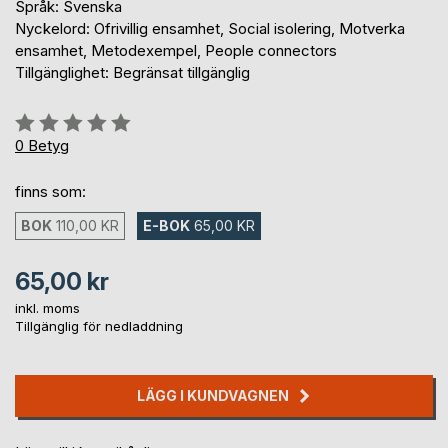
Språk: Svenska
Nyckelord: Ofrivillig ensamhet, Social isolering, Motverka
ensamhet, Metodexempel, People connectors
Tillgänglighet: Begränsat tillgänglig
Betyg::
0%
0
Betyg
finns som:
BOK
110,00 KR
E-BOK
65,00 KR
65,00 kr
inkl. moms
Tillgänglig för nedladdning
LÄGG I KUNDVAGNEN