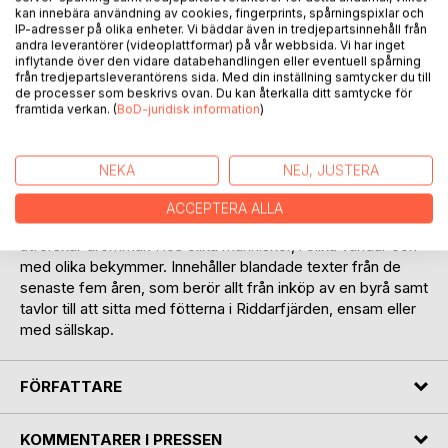
kan innebära användning av cookies, fingerprints, spårningspixlar och
IP-adresser på olika enheter. Vi bäddar även in tredjepartsinnehåll från
andra leverantörer (videoplattformar) på vår webbsida. Vi har inget
inflytande över den vidare databehandlingen eller eventuell spårning
från tredjepartsleverantörens sida. Med din inställning samtycker du till
de processer som beskrivs ovan. Du kan återkalla ditt samtycke för
BESKRIVNING
framtida verkan. (
BoD-juridisk information
)
Vissa drömmar är bra, andra är dåliga. Vissa håller hög
NEKA
NEJ, JUSTERA
kvalitet och andra lämnar en besviken eftersmak. Det
spelar kanske inte så stor roll, när det viktigaste är att våga.
ACCEPTERA ALLA
Att drömma är en samling texter som på ett eller annat vis
utforskar drömmar. Hos olika människor, i olika världar och
med olika bekymmer. Innehåller blandade texter från de
senaste fem åren, som berör allt från inköp av en byrå samt
tavlor till att sitta med fötterna i Riddarfjärden, ensam eller
med sällskap.
FÖRFATTARE
KOMMENTARER I PRESSEN