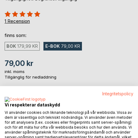
Betyg::
100%
1
Recension
finns som:
BOK
179,99 KR
E-BOK
79,00 KR
79,00 kr
inkl. moms
Tillgänglig för nedladdning
Integritetspolicy
LÄGG I KUNDVAGNEN
Vi respekterar dataskydd
Vi använder cookies och liknande teknologi på vår webbsida. Vissa av
Lägg till i kom-ihåglista
dem är väsentliga och tekniskt nödvändiga. Vi använder även metoder
Recensera titel
för att analysera (t.ex. cookies eller fingerprints samt server-spårning)
och för att mäta hur ofta vår webbsida besöks och hur den används. Vi
använder spårningsteknik för marknadsföringsändamål och använder
server-spårning samt tredjepartsleverantörer för detta ändamål, vilket