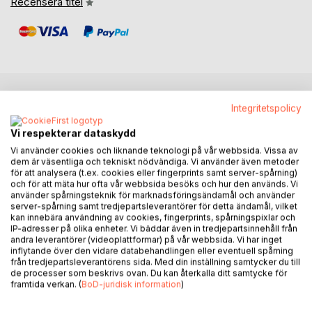
Recensera titel
BESKRIVNING
Integritetspolicy
Vi respekterar dataskydd
Denna deckare är en dramatiserad lek med
Vi använder cookies och liknande teknologi på vår webbsida. Vissa av
dem är väsentliga och tekniskt nödvändiga. Vi använder även metoder
deckarbranschen. Huvudhistorien är hur några typiska
för att analysera (t.ex. cookies eller fingerprints samt server-spårning)
manliga kriminalare från deckarvärlden kommer samman
och för att mäta hur ofta vår webbsida besöks och hur den används. Vi
och hamnar i ett äventyr de inte riktigt hade tänkt sig. Men
använder spårningsteknik för marknadsföringsändamål och använder
det handlar också om två kvinnors förhållande till denna
server-spårning samt tredjepartsleverantörer för detta ändamål, vilket
kan innebära användning av cookies, fingerprints, spårningspixlar och
deckarvärld, den ena från ett intellektuellt perspektiv som
IP-adresser på olika enheter. Vi bäddar även in tredjepartsinnehåll från
forskare och den andra från ett praktiskt perspektiv som
andra leverantörer (videoplattformar) på vår webbsida. Vi har inget
gift med en kriminalare. Därmed används deckarbranschen
inflytande över den vidare databehandlingen eller eventuell spårning
från tredjepartsleverantörens sida. Med din inställning samtycker du till
som en utgångspunkt för en diskussion kring relationen
de processer som beskrivs ovan. Du kan återkalla ditt samtycke för
mellan man och kvinna, vad som brukar kallas vår tids
framtida verkan. (
BoD-juridisk information
)
genusordning.
Utifrån detta följer boken en lång tradition inom