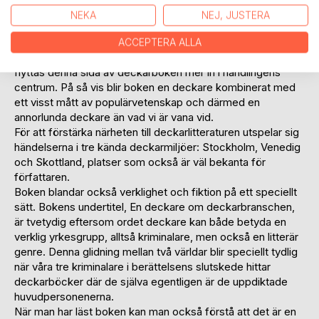
deckargenren, från Stieg Trenter till många samtida
NEKA
NEJ, JUSTERA
deckarförfattare, där böckerna också utgör en form av
samtida samhällskritik. Oftast är dock denna kritik endast
ACCEPTERA ALLA
en fond för det egentliga kriminaldramat. I denna bok
flyttas denna sida av deckarboken mer in i handlingens
centrum. På så vis blir boken en deckare kombinerat med
ett visst mått av populärvetenskap och därmed en
annorlunda deckare än vad vi är vana vid.
För att förstärka närheten till deckarlitteraturen utspelar sig
händelserna i tre kända deckarmiljöer: Stockholm, Venedig
och Skottland, platser som också är väl bekanta för
författaren.
Boken blandar också verklighet och fiktion på ett speciellt
sätt. Bokens undertitel, En deckare om deckarbranschen,
är tvetydig eftersom ordet deckare kan både betyda en
verklig yrkesgrupp, alltså kriminalare, men också en litterär
genre. Denna glidning mellan två världar blir speciellt tydlig
när våra tre kriminalare i berättelsens slutskede hittar
deckarböcker där de själva egentligen är de uppdiktade
huvudpersonenerna.
När man har läst boken kan man också förstå att det är en