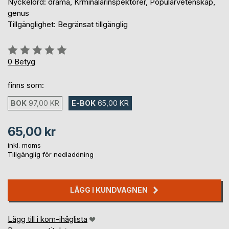
Nyckelord: drama, Krminalarinspektörer, Populärvetenskap,
genus
Tillgänglighet: Begränsat tillgänglig
Betyg::
0%
0
Betyg
finns som:
BOK
97,00 KR
E-BOK
65,00 KR
65,00 kr
inkl. moms
Tillgänglig för nedladdning
LÄGG I KUNDVAGNEN
Lägg till i kom-ihåglista