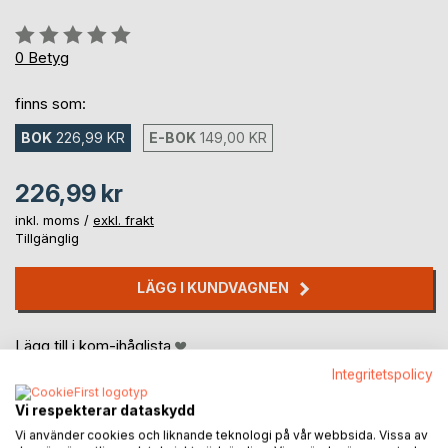
Betyg::
0%
0
Betyg
finns som:
BOK
226,99 KR
E-BOK
149,00 KR
226,99 kr
inkl. moms /
exkl. frakt
Tillgänglig
LÄGG I KUNDVAGNEN
Lägg till i kom-ihåglista
Recensera titel
Integritetspolicy
Vi respekterar dataskydd
Vi använder cookies och liknande teknologi på vår webbsida. Vissa av