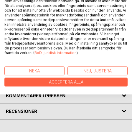
dem är väsentliga och tekniskt nödvändiga. Vi använder även metoder
för att analysera (t.ex. cookies eller fingerprints samt server-spårning)
och för att mäta hur ofta vår webbsida besöks och hur den används. Vi
använder spårningsteknik för marknadsföringsändamål och använder
server-spårning samt tredjepartsleverantörer för detta ändamål, vilket
BESKRIVNING
kan innebära användning av cookies, fingerprints, spårningspixlar och
IP-adresser på olika enheter. Vi bäddar även in tredjepartsinnehåll från
andra leverantörer (videoplattformar) på vår webbsida. Vi har inget
Berättelsen handlar om borgen Gein och dess besättning,
inflytande över den vidare databehandlingen eller eventuell spårning
från tredjepartsleverantörens sida. Med din inställning samtycker du till
vad de får uppleva i och omkring sin borg. Den här gången
de processer som beskrivs ovan. Du kan återkalla ditt samtycke för
dyker det upp ett band av banditer, som visar sig vara
framtida verkan. (
BoD-juridisk information
)
kvinnor. Borgherren får flera oväntade besök, som kräver
både tålamod och överseende.
NEKA
NEJ, JUSTERA
FÖRFATTARE
ACCEPTERA ALLA
KOMMENTARER I PRESSEN
RECENSIONER