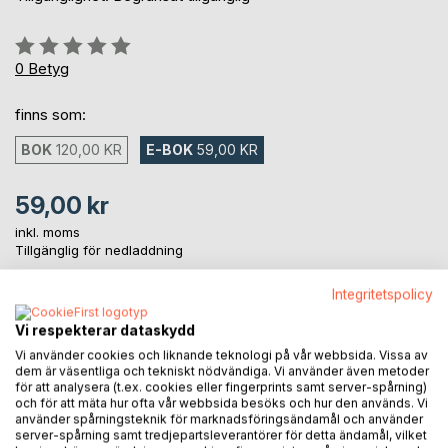
Betyg::
0%
0
Betyg
finns som:
BOK
120,00 KR
E-BOK
59,00 KR
59,00 kr
inkl. moms
Tillgänglig för nedladdning
Integritetspolicy
LÄGG I KUNDVAGNEN
Vi respekterar dataskydd
Vi använder cookies och liknande teknologi på vår webbsida. Vissa av
dem är väsentliga och tekniskt nödvändiga. Vi använder även metoder
Lägg till i kom-ihåglista
för att analysera (t.ex. cookies eller fingerprints samt server-spårning)
Recensera titel
och för att mäta hur ofta vår webbsida besöks och hur den används. Vi
använder spårningsteknik för marknadsföringsändamål och använder
server-spårning samt tredjepartsleverantörer för detta ändamål, vilket