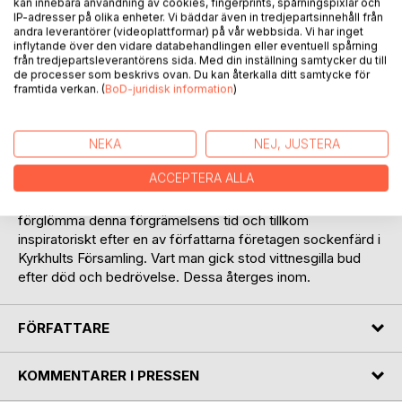
kan innebära användning av cookies, fingerprints, spårningspixlar och
IP-adresser på olika enheter. Vi bäddar även in tredjepartsinnehåll från
andra leverantörer (videoplattformar) på vår webbsida. Vi har inget
inflytande över den vidare databehandlingen eller eventuell spårning
från tredjepartsleverantörens sida. Med din inställning samtycker du till
de processer som beskrivs ovan. Du kan återkalla ditt samtycke för
framtida verkan. (
BoD-juridisk information
)
BESKRIVNING
Följande är nedtecknelser i anekdotform rörande en mörk
NEKA
NEJ, JUSTERA
tid i svensk historia. En tid då man utöver graverande armod
ACCEPTERA ALLA
så även tvangs leva efter rigorösa religiösa dekret.
Texterna förekommande är skrivna i avsikt att vi ej må
förglömma denna förgrämelsens tid och tillkom
inspiratoriskt efter en av författarna företagen sockenfärd i
Kyrkhults Församling. Vart man gick stod vittnesgilla bud
efter död och bedrövelse. Dessa återges inom.
FÖRFATTARE
KOMMENTARER I PRESSEN