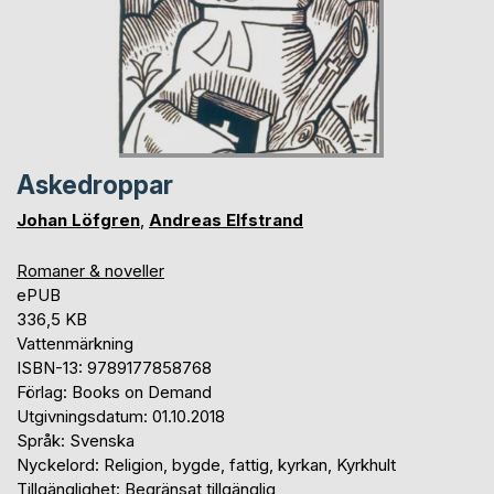
Askedroppar
Johan Löfgren
,
Andreas Elfstrand
Romaner & noveller
ePUB
336,5 KB
Vattenmärkning
ISBN-13: 9789177858768
Förlag: Books on Demand
Utgivningsdatum: 01.10.2018
Språk: Svenska
Nyckelord: Religion, bygde, fattig, kyrkan, Kyrkhult
Tillgänglighet: Begränsat tillgänglig