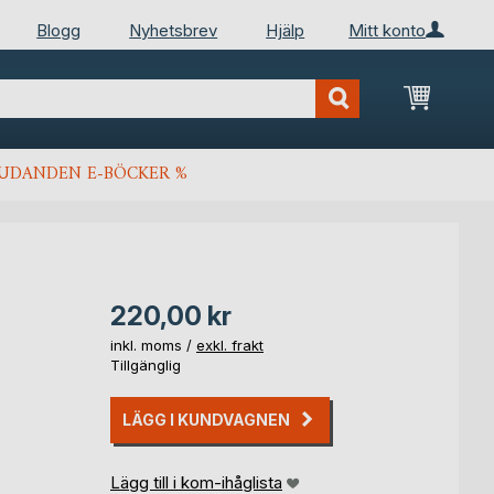
Blogg
Nyhetsbrev
Hjälp
Mitt konto
Min kun
JUDANDEN E-BÖCKER %
220,00 kr
inkl. moms /
exkl. frakt
Tillgänglig
LÄGG I KUNDVAGNEN
Lägg till i kom-ihåglista