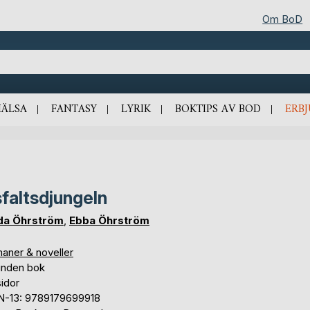
Om BoD
HÄLSA
FANTASY
LYRIK
BOKTIPS AV BOD
ERB
faltsdjungeln
da Öhrström
,
Ebba Öhrström
aner & noveller
unden bok
idor
N-13: 9789179699918