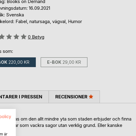
lag: Books on Demand
ivningsdatum: 16.09.2021
åk: Svenska
kelord: Fabel, natursaga, vägval, Humor
g::
0
Betyg
ns som:
BOK
220,00 KR
E-BOK
29,00 KR
TARER I PRESSEN
RECENSIONER
spolicy
ker samsas om den allt mindre yta som staden erbjuder och finna
ndast kvar som vackra sagor utan verklig grund. Eller kanske
m är