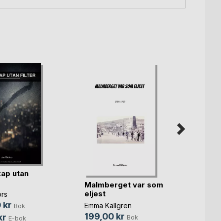
ap utan
Malmberget var som
Hjärta
eljest
ors
Akos H
 kr
Emma Källgren
Bok
280,
199,00 kr
kr
Bok
E-bok
115,0