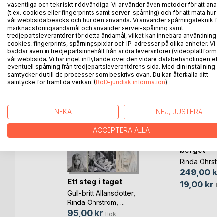
väsentliga och tekniskt nödvändiga. Vi använder även metoder för att ana
(t.ex. cookies eller fingerprints samt server-spårning) och för att mäta hur
vår webbsida besöks och hur den används. Vi använder spårningsteknik f
marknadsföringsändamål och använder server-spårning samt
ANDRA TITLAR HOS
B
tredjepartsleverantörer för detta ändamål, vilket kan innebära användning
cookies, fingerprints, spårningspixlar och IP-adresser på olika enheter. Vi
bäddar även in tredjepartsinnehåll från andra leverantörer (videoplattform
vår webbsida. Vi har inget inflytande över den vidare databehandlingen el
eventuell spårning från tredjepartsleverantörens sida. Med din inställning
samtycker du till de processer som beskrivs ovan. Du kan återkalla ditt
samtycke för framtida verkan. (
BoD-juridisk information
)
NEKA
NEJ, JUSTERA
ACCEPTERA ALLA
Första s
berget
Rinda Öhrs
249,00 k
Ett steg i taget
m Wendel
19,00 kr
Gull-britt Allansdotter
,
ok
Rinda Öhrström
, ...
bok
95,00 kr
Bok