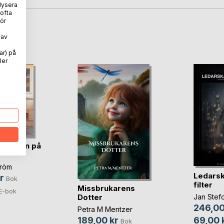
lysera
 ofta
ör
oD
 av
ar) på
ler
ommaren på
tröm
Ledarsk
r
Bok
filter
Missbrukarens
E-bok
Dotter
Jan Stef
246,00
Petra M Mentzer
69,00 
189,00 kr
Bok