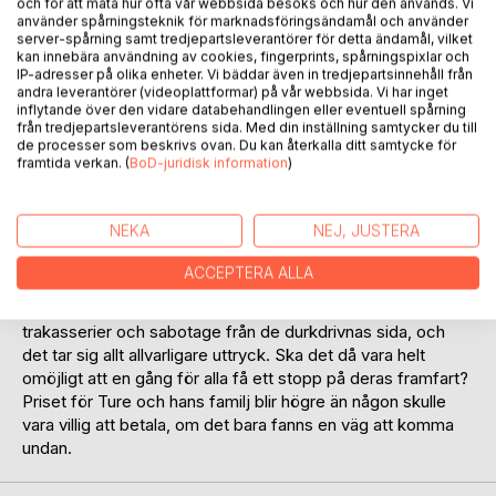
Lägg till i kom-ihåglista
och för att mäta hur ofta vår webbsida besöks och hur den används. Vi
använder spårningsteknik för marknadsföringsändamål och använder
Recensera titel
server-spårning samt tredjepartsleverantörer för detta ändamål, vilket
kan innebära användning av cookies, fingerprints, spårningspixlar och
IP-adresser på olika enheter. Vi bäddar även in tredjepartsinnehåll från
andra leverantörer (videoplattformar) på vår webbsida. Vi har inget
inflytande över den vidare databehandlingen eller eventuell spårning
från tredjepartsleverantörens sida. Med din inställning samtycker du till
de processer som beskrivs ovan. Du kan återkalla ditt samtycke för
framtida verkan. (
BoD-juridisk information
)
BESKRIVNING
NEKA
NEJ, JUSTERA
Arvet efter Ture är sista delen i trilogin om Familjen Solklint.
ACCEPTERA ALLA
Ture har hunnit bli medelålders och affärerna går fortsatt
bättre än någon kunde önska sig. Dock fortsätter
trakasserier och sabotage från de durkdrivnas sida, och
det tar sig allt allvarligare uttryck. Ska det då vara helt
omöjligt att en gång för alla få ett stopp på deras framfart?
Priset för Ture och hans familj blir högre än någon skulle
vara villig att betala, om det bara fanns en väg att komma
undan.