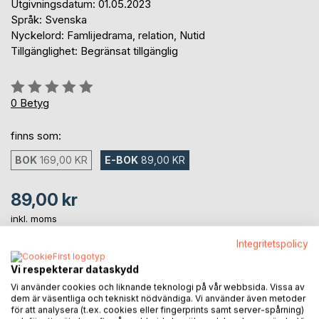
Utgivningsdatum: 01.05.2023
Språk: Svenska
Nyckelord: Famlijedrama, relation, Nutid
Tillgänglighet: Begränsat tillgänglig
Betyg::
0%
0
Betyg
finns som:
BOK
169,00 KR
E-BOK
89,00 KR
89,00 kr
inkl. moms
Tillgänglig för nedladdning
Integritetspolicy
Vi respekterar dataskydd
LÄGG I KUNDVAGNEN
Vi använder cookies och liknande teknologi på vår webbsida. Vissa av
dem är väsentliga och tekniskt nödvändiga. Vi använder även metoder
för att analysera (t.ex. cookies eller fingerprints samt server-spårning)