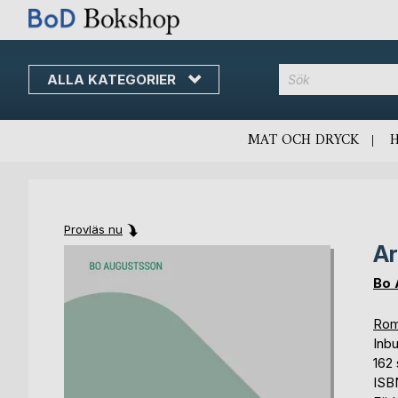
ALLA KATEGORIER
MAT OCH DRYCK
Provläs nu
Ar
Skip
Skip
to
to
Bo 
the
the
end
beginning
Rom
of
of
Inb
the
the
162 
images
images
ISB
gallery
gallery