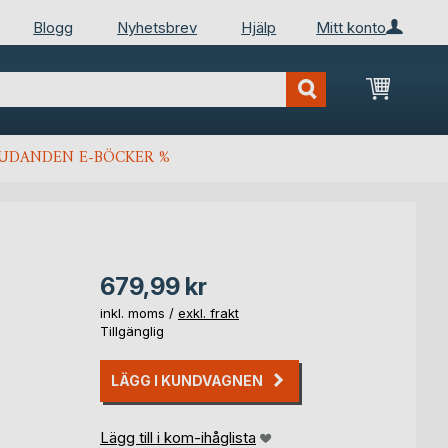
Blogg
Nyhetsbrev
Hjälp
Mitt konto
Min kun
JUDANDEN E-BÖCKER %
679,99 kr
inkl. moms /
exkl. frakt
Tillgänglig
LÄGG I KUNDVAGNEN
Lägg till i kom-ihåglista