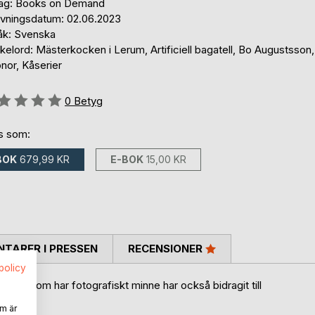
lag: Books on Demand
ivningsdatum: 02.06.2023
åk: Svenska
elord: Mästerkocken i Lerum, Artificiell bagatell, Bo Augustsson,
nor, Kåserier
g::
0
Betyg
ns som:
BOK
679,99 KR
E-BOK
15,00 KR
TARER I PRESSEN
RECENSIONER
spolicy
amera som har fotografiskt minne har också bidragit till
m är