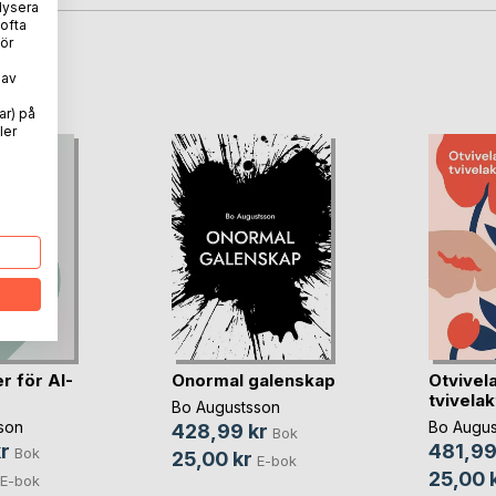
lysera
 ofta
ör
oD
 av
ar) på
ler
r för AI-
Onormal galenskap
Otvivela
tvivelak
Bo Augustsson
son
Bo Augus
428,99 kr
Bok
r
481,99
Bok
25,00 kr
E-bok
25,00 
E-bok