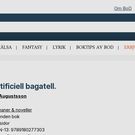
Om BoD
HÄLSA
FANTASY
LYRIK
BOKTIPS AV BOD
ERB
tificiell bagatell.
Augustsson
aner & noveller
unden bok
sidor
N-13: 9789180277303