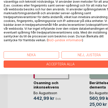
väsentliga och tekniskt nödvändiga. Vi använder även metoder för att ana
(t.ex. cookies eller fingerprints samt server-spårning) och för att mäta hur
vår webbsida besöks och hur den används. Vi använder spårningsteknik f
marknadsföringsändamål och använder server-spårning samt
ANDRA TITLAR HOS
B
tredjepartsleverantörer för detta ändamål, vilket kan innebära användning
cookies, fingerprints, spårningspixlar och IP-adresser på olika enheter. Vi
bäddar även in tredjepartsinnehåll från andra leverantörer (videoplattform
vår webbsida. Vi har inget inflytande över den vidare databehandlingen el
eventuell spårning från tredjepartsleverantörens sida. Med din inställning
samtycker du till de processer som beskrivs ovan. Du kan återkalla ditt
samtycke för framtida verkan. (
BoD-juridisk information
)
NEKA
NEJ, JUSTERA
ACCEPTERA ALLA
Osanning och
Berättelse
inkonsekvens
dementa
 var som
Bo Augustsson
Bo Augusts
442,99 kr
560,99 k
Bok
n
25,00 kr
Bok