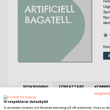
För
Utg
Spr
Nyck
skrö
Bety
0%
fin
BESKRIVNING
FÖRFATTARE
KOMMEN
Integritet
En blandning av kåserier och dikter. Författarens k
Vi respekterar dataskydd
berättelserna med kompletterande bilder.
Vi använder cookies och liknande teknologi på vår webbsida. Vissa av de