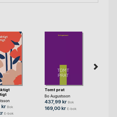
ktigt
Tomt prat
Ha, H
tigt
Bo Augustsson
Bo Aug
tsson
437,99 kr
658,
Bok
 kr
Bok
169,00 kr
15,00
E-bok
kr
E-bok