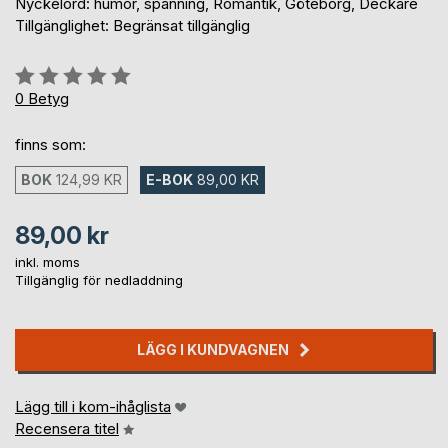
Nyckelord: humor, spänning, Romantik, Göteborg, Deckare
Tillgänglighet: Begränsat tillgänglig
Betyg::
0%
0
Betyg
finns som:
BOK
124,99 KR
E-BOK
89,00 KR
89,00 kr
inkl. moms
Tillgänglig för nedladdning
LÄGG I KUNDVAGNEN
Lägg till i kom-ihåglista
Recensera titel