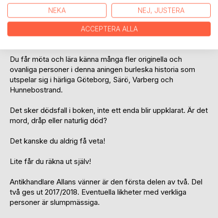
Astrid söker ständigt efter meningen med livet. Gun, P-lisan
NEKA
NEJ, JUSTERA
kraschar och krockar med tjänstebilen innan hon byter
yrkesbana. Mia berättar om sina eskapader med ryssar. De
ACCEPTERA ALLA
historierna är sanna, på heder och samvete!
Du får möta och lära känna många fler originella och
ovanliga personer i denna aningen burleska historia som
utspelar sig i härliga Göteborg, Särö, Varberg och
Hunnebostrand.
Det sker dödsfall i boken, inte ett enda blir uppklarat. Är det
mord, dråp eller naturlig död?
Det kanske du aldrig få veta!
Lite får du räkna ut själv!
Antikhandlare Allans vänner är den första delen av två. Del
två ges ut 2017/2018. Eventuella likheter med verkliga
personer är slumpmässiga.