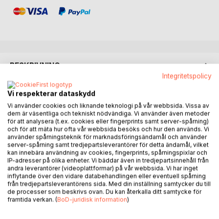
BESKRIVNING
Integritetspolicy
Allan Strick driver en fin liten antikhandel i centrala
Vi respekterar dataskydd
Göteborg där han umgås med sina minst sagt udda vänner.
Vi använder cookies och liknande teknologi på vår webbsida. Vissa av
Vänner med proveniens, alla vill de berätta något för Allan.
dem är väsentliga och tekniskt nödvändiga. Vi använder även metoder
för att analysera (t.ex. cookies eller fingerprints samt server-spårning)
Ibland dras Allan mot sin vilja in i deras underliga liv, ibland
och för att mäta hur ofta vår webbsida besöks och hur den används. Vi
sinkar de hans business till Allans fru Mirandas förtret.
använder spårningsteknik för marknadsföringsändamål och använder
server-spårning samt tredjepartsleverantörer för detta ändamål, vilket
kan innebära användning av cookies, fingerprints, spårningspixlar och
Möt Oliver - en före detta kriminell som letar efter kärleken
IP-adresser på olika enheter. Vi bäddar även in tredjepartsinnehåll från
och Isabel - en pensionerad KBT terapeut som går på
andra leverantörer (videoplattformar) på vår webbsida. Vi har inget
gatan för sitt eget höga nöjes skull. Fru Tut är en timid dam
inflytande över den vidare databehandlingen eller eventuell spårning
från tredjepartsleverantörens sida. Med din inställning samtycker du till
som inte är vad hon utger sig för att vara. Ingenjören Harald
de processer som beskrivs ovan. Du kan återkalla ditt samtycke för
spelar trombon i tid och otid, det har han tränat på ett helt
framtida verkan. (
BoD-juridisk information
)
liv i Saudiarabien.