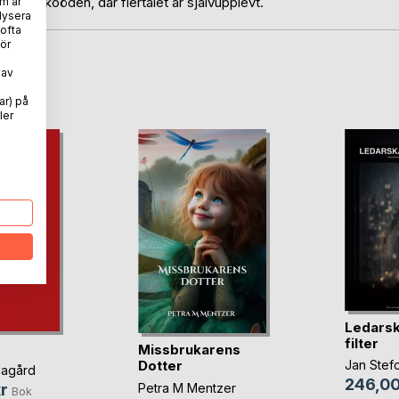
människoöden, där flertalet är självupplevt.
m är
lysera
 ofta
ör
 av
oD
ar) på
ler
Ledarsk
filter
Missbrukarens
Dotter
Jan Stef
Hagård
246,00
Petra M Mentzer
r
Bok