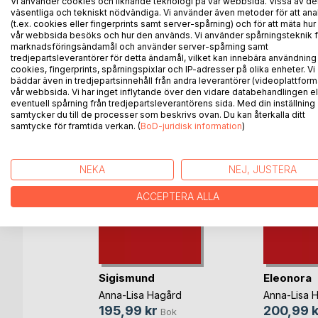
Novellsamlingen skildrar levnadsbeskrivningar och 
Vi använder cookies och liknande teknologi på vår webbsida. Vissa av de
väsentliga och tekniskt nödvändiga. Vi använder även metoder för att ana
(t.ex. cookies eller fingerprints samt server-spårning) och för att mäta hur
vår webbsida besöks och hur den används. Vi använder spårningsteknik f
marknadsföringsändamål och använder server-spårning samt
tredjepartsleverantörer för detta ändamål, vilket kan innebära användning
ANDRA TITLAR HOS
B
cookies, fingerprints, spårningspixlar och IP-adresser på olika enheter. Vi
bäddar även in tredjepartsinnehåll från andra leverantörer (videoplattform
vår webbsida. Vi har inget inflytande över den vidare databehandlingen el
eventuell spårning från tredjepartsleverantörens sida. Med din inställning
samtycker du till de processer som beskrivs ovan. Du kan återkalla ditt
samtycke för framtida verkan. (
BoD-juridisk information
)
NEKA
NEJ, JUSTERA
ACCEPTERA ALLA
Sigismund
Eleonora
m Wendel
Anna-Lisa Hagård
Anna-Lisa 
ok
195,99 kr
200,99 k
Bok
bok