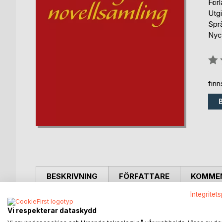
För
Utg
Spr
Nyc
Bety
0%
fin
BESKRIVNING
FÖRFATTARE
KOMMEN
Integritet
90-årig debutant Anna-Lisa Hagård, speciallärare 
Vi respekterar dataskydd
många år och fortfarande gör.