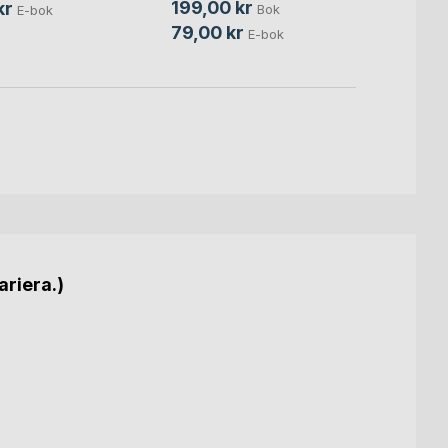
199,00 kr
kr
Bok
E-bok
115,0
79,00 kr
E-bok
ariera.)