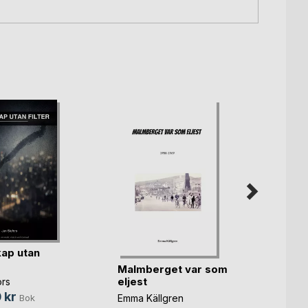
ap utan
Malmberget var som
Hjärta
eljest
ors
Akos H
 kr
Emma Källgren
Bok
280,