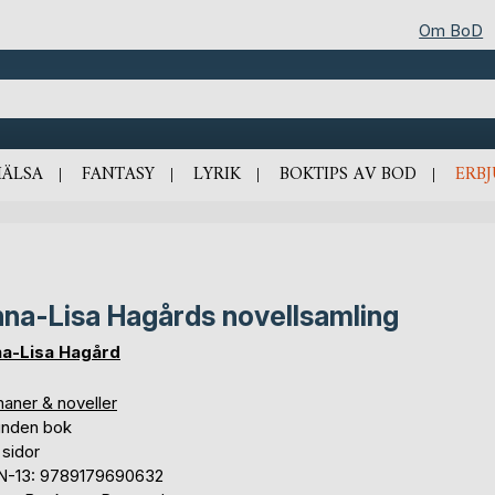
Om BoD
HÄLSA
FANTASY
LYRIK
BOKTIPS AV BOD
ERB
na-Lisa Hagårds novellsamling
a-Lisa Hagård
aner & noveller
unden bok
 sidor
N-13: 9789179690632