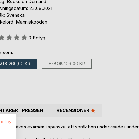
lag: Books on Demand
ivningsdatum: 23.09.2021
åk: Svenska
kelord: Människoöden
g::
0
Betyg
ns som:
BOK
260,00 KR
E-BOK
109,00 KR
TARER I PRESSEN
RECENSIONER
spolicy
och har även examen i spanska, ett språk hon undervisade i under