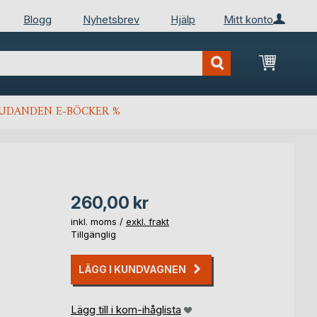
Blogg
Nyhetsbrev
Hjälp
Mitt konto
Min kun
JUDANDEN E-BÖCKER %
260,00 kr
inkl. moms /
exkl. frakt
Tillgänglig
LÄGG I KUNDVAGNEN
Lägg till i kom-ihåglista