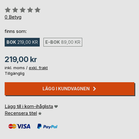
Betyg::
0%
0
Betyg
finns som:
BOK
219,00 KR
E-BOK
89,00 KR
219,00 kr
inkl. moms /
exkl. frakt
Tillgänglig
LÄGG I KUNDVAGNEN
Lägg till i kom-ihåglista
Recensera titel