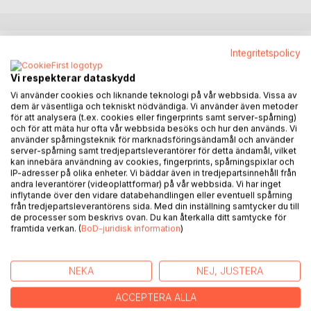
BESKRIVNING
Integritetspolicy
Vi respekterar dataskydd
"När ett barn med vargöga födas, det av naturen fortsatt
Vi använder cookies och liknande teknologi på vår webbsida. Vissa av
skall gödas".
dem är väsentliga och tekniskt nödvändiga. Vi använder även metoder
för att analysera (t.ex. cookies eller fingerprints samt server-spårning)
och för att mäta hur ofta vår webbsida besöks och hur den används. Vi
För länge, länge sedan tog en ondsint man makten över
använder spårningsteknik för marknadsföringsändamål och använder
den då samlade stammen. Han regerade med skräck,
server-spårning samt tredjepartsleverantörer för detta ändamål, vilket
skrämsel, våld och människooffer. Det var en mörk och
kan innebära användning av cookies, fingerprints, spårningspixlar och
IP-adresser på olika enheter. Vi bäddar även in tredjepartsinnehåll från
blodig tid för stammen.
andra leverantörer (videoplattformar) på vår webbsida. Vi har inget
inflytande över den vidare databehandlingen eller eventuell spårning
En natt för femton somrar sedan lämnades den knappt
från tredjepartsleverantörens sida. Med din inställning samtycker du till
de processer som beskrivs ovan. Du kan återkalla ditt samtycke för
ettåriga lilla människoflickan Amaya ensam i skogen.
framtida verkan. (
BoD-juridisk information
)
Sovandes under ett träd med en egendomlig amulett
hängande om halsen, låg hon invirad i en varm pälsfäll.
Historien fortsätter 15 år senare.
NEKA
NEJ, JUSTERA
ACCEPTERA ALLA
FÖRFATTARE