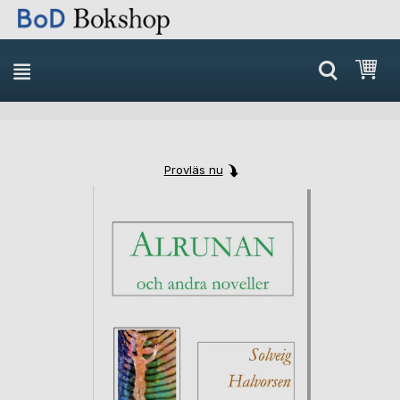
Min
Provläs nu
Skip
Skip
to
to
the
the
end
beginning
of
of
the
the
images
images
gallery
gallery