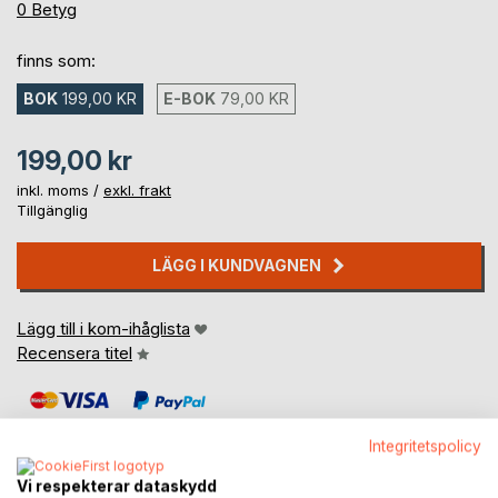
0%
0
Betyg
finns som:
BOK
199,00 KR
E-BOK
79,00 KR
199,00 kr
inkl. moms /
exkl. frakt
Tillgänglig
LÄGG I KUNDVAGNEN
Lägg till i kom-ihåglista
Recensera titel
Integritetspolicy
Vi respekterar dataskydd