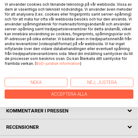
Vi använder cookies och liknande teknologi på vår webbsida. Vissa av
BESKRIVNING
dem är väsentliga och tekniskt nödvändiga. Vi använder även metoder
för att analysera (t.ex. cookies eller fingerprints samt server-spårning)
och för att mäta hur ofta vår webbsida besöks och hur den används. Vi
använder spårningsteknik för marknadsföringsändamål och använder
Novellerna i den här boken låter läsaren förundras över
server-spårning samt tredjepartsleverantörer för detta ändamål, vilket
livets tillfälligheter och överlevnadens mysterium. Är vi på
kan innebära användning av cookies, fingerprints, spårningspixlar och
rätt plats till rätt tid, eller tvärtom? Är allt i livet
IP-adresser på olika enheter. Vi bäddar även in tredjepartsinnehåll från
förutbestämt? Alla möten med människor, är de
andra leverantörer (videoplattformar) på vår webbsida. Vi har inget
inflytande över den vidare databehandlingen eller eventuell spårning
slumpmässiga? Finns det en mening? Är det ödet som styr,
från tredjepartsleverantörens sida. Med din inställning samtycker du till
eller är det något annat?
de processer som beskrivs ovan. Du kan återkalla ditt samtycke för
Vi möter berättelsernas huvudpersoner i miljöer som
framtida verkan. (
BoD-juridisk information
)
Venedig, Oslo, Reykjavik, Prag och den grekiska övärlden,
när de inte dyker upp i Dalarnas skogar.
NEKA
NEJ, JUSTERA
FÖRFATTARE
ACCEPTERA ALLA
KOMMENTARER I PRESSEN
RECENSIONER