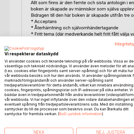
Allt som finns är den femte och sista antologin i e
boken är skapade av människor som själva upplevt 
Bidragen till den här boken är skapade utifrån tre o
* Acceptans
* Återhämtning och självomhändertagande
* Fritt tema (där medverkande helt fritt fått välja va
Integritet
Trots att många lever med, kämpar med och behöver 
kunskapen om dissociation fortfarande dålig. Dissoc
Vi respekterar dataskydd
overklighetskänslor till att man lever med flera oli
Vi använder cookies och liknande teknologi på vår webbsida. Vissa av de
vi öka förståelsen för olika former av dissociation
väsentliga och tekniskt nödvändiga. Vi använder även metoder för att ana
(t.ex. cookies eller fingerprints samt server-spårning) och för att mäta hur
vår webbsida besöks och hur den används. Vi använder spårningsteknik f
Det här är en bok av dissociativa, för alla som är 
marknadsföringsändamål och använder server-spårning samt
texter för dig som själv dissocierar, har någon i d
tredjepartsleverantörer för detta ändamål, vilket kan innebära användning
cookies, fingerprints, spårningspixlar och IP-adresser på olika enheter. Vi
vill lära dig mer om dissociation.
bäddar även in tredjepartsinnehåll från andra leverantörer (videoplattform
vår webbsida. Vi har inget inflytande över den vidare databehandlingen el
Den första boken i serien var Splittrade själar, s
eventuell spårning från tredjepartsleverantörens sida. Med din inställning
mig 2021 och Att knyta band 2022. Allt som finns är
samtycker du till de processer som beskrivs ovan. Du kan återkalla ditt
samtycke för framtida verkan. (
BoD-juridisk information
)
Böckerna ges ut av föreningen Om dissociation.
NEKA
NEJ, JUSTERA