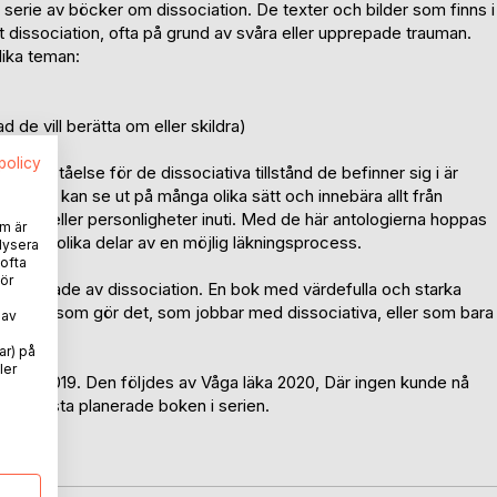
n serie av böcker om dissociation. De texter och bilder som finns i
dissociation, ofta på grund av svåra eller upprepade trauman.
lika teman:
d de vill berätta om eller skildra)
spolicy
förståelse för de dissociativa tillstånd de befinner sig i är
iation kan se ut på många olika sätt och innebära allt från
ka delar eller personligheter inuti. Med de här antologierna hoppas
m är
 och för olika delar av en möjlig läkningsprocess.
lysera
 ofta
ör
intresserade av dissociation. En bok med värdefulla och starka
in närhet som gör det, som jobbar med dissociativa, eller som bara
 av
ar) på
ler
om kom 2019. Den följdes av Våga läka 2020, Där ingen kunde nå
 den sista planerade boken i serien.