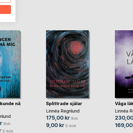
oD
 kunde nå
Splittrade själar
Våga lä
Linnéa Regnlund
Linnéa R
nlund
175,00 kr
230,00
Bok
r
Bok
9,00 kr
169,00
E-bok
r
E-bok