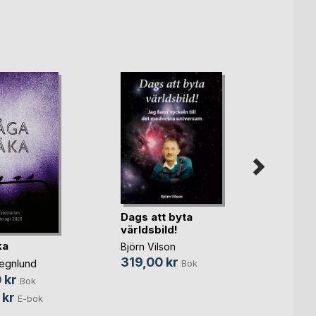
Dags att byta
NADA
världsbild!
Ohrak
Sucht 
ka
Björn Vilson
Kajsa 
319,00 kr
440,
egnlund
Bok
 kr
Bok
 kr
E-bok