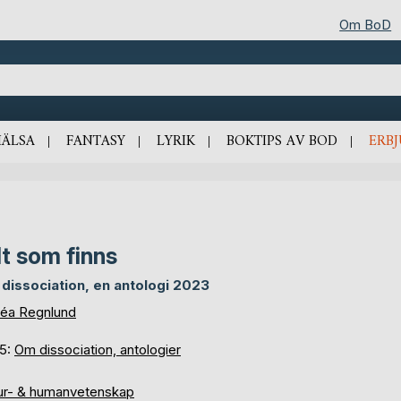
Om BoD
HÄLSA
FANTASY
LYRIK
BOKTIPS AV BOD
ERB
lt som finns
dissociation, en antologi 2023
néa Regnlund
 5:
Om dissociation, antologier
ur- & humanvetenskap