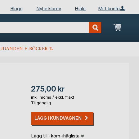
Blogg
Nyhetsbrev
Hjälp
Mitt konto
Min kun
JUDANDEN E-BÖCKER %
275,00 kr
inkl. moms /
exkl. frakt
Tillgänglig
LÄGG I KUNDVAGNEN
Lägg till i kom-ihåglista