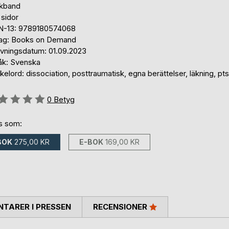
kband
 sidor
N-13: 9789180574068
lag: Books on Demand
ivningsdatum: 01.09.2023
åk: Svenska
elord: dissociation, posttraumatisk, egna berättelser, läkning, pt
g::
0
Betyg
ns som:
BOK
275,00 KR
E-BOK
169,00 KR
TARER I PRESSEN
RECENSIONER