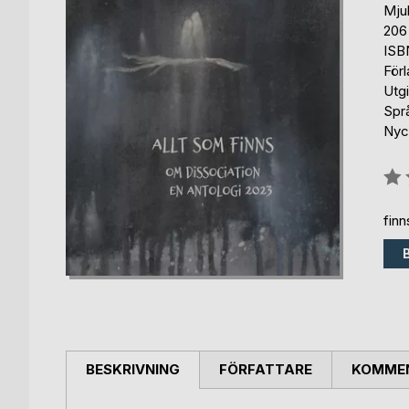
Mju
206
ISB
För
Utg
Spr
Nyck
Bety
0%
fin
BESKRIVNING
FÖRFATTARE
KOMMEN