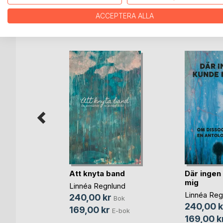
ACCEPTERA ALLA
ANDRA TITLAR HOS
B
ska
Att knyta band
Där ingen
mig
nandez
Linnéa Regnlund
Linnéa Reg
Bok
240,00 kr
Bok
240,00 k
-bok
169,00 kr
E-bok
169,00 k