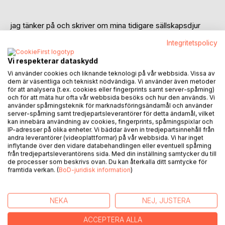
jag tänker på och skriver om mina tidigare sällskapsdjur
att dom var så många
Integritetspolicy
att vi hade det så fint
att det inte var så många
Vi respekterar dataskydd
egentligen
Vi använder cookies och liknande teknologi på vår webbsida. Vissa av
när det kommer till kritan
dem är väsentliga och tekniskt nödvändiga. Vi använder även metoder
att det var några fåglar hit och dit
för att analysera (t.ex. cookies eller fingerprints samt server-spårning)
och för att mäta hur ofta vår webbsida besöks och hur den används. Vi
men inte så mycket mer
använder spårningsteknik för marknadsföringsändamål och använder
men det är bara det
server-spårning samt tredjepartsleverantörer för detta ändamål, vilket
att det kändes så
kan innebära användning av cookies, fingerprints, spårningspixlar och
IP-adresser på olika enheter. Vi bäddar även in tredjepartsinnehåll från
att det kändes så många
andra leverantörer (videoplattformar) på vår webbsida. Vi har inget
för att det var ett sånt himla sjå med var och en
inflytande över den vidare databehandlingen eller eventuell spårning
ett sånt oerhört arbete med var och en
från tredjepartsleverantörens sida. Med din inställning samtycker du till
för att hålla alla på ett någorlunda trivsamt humör
de processer som beskrivs ovan. Du kan återkalla ditt samtycke för
framtida verkan. (
BoD-juridisk information
)
för att dom skulle känna sig hemma
känna sig nöjda och glada
en sån krävande insats
NEKA
NEJ, JUSTERA
för att dom skulle få mat och dryck
tak över huvudet
ACCEPTERA ALLA