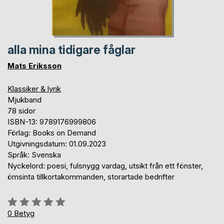
alla mina tidigare fåglar
Mats Eriksson
Klassiker & lyrik
Mjukband
78 sidor
ISBN-13: 9789176999806
Förlag: Books on Demand
Utgivningsdatum: 01.09.2023
Språk: Svenska
Nyckelord: poesi, fulsnygg vardag, utsikt från ett fönster,
ömsinta tillkortakommanden, storartade bedrifter
Betyg::
0%
0
Betyg