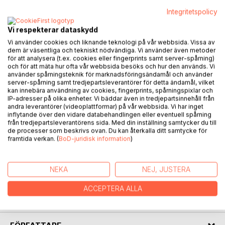
Integritetspolicy
BESKRIVNING
Vi respekterar dataskydd
Vi använder cookies och liknande teknologi på vår webbsida. Vissa av
Kicki and Eva-Lena have been best friends since
dem är väsentliga och tekniskt nödvändiga. Vi använder även metoder
för att analysera (t.ex. cookies eller fingerprints samt server-spårning)
they were teenagers in the 1960s. They are now in
och för att mäta hur ofta vår webbsida besöks och hur den används. Vi
their forties and try to carry on with their lives
använder spårningsteknik för marknadsföringsändamål och använder
after many hard experiences.
server-spårning samt tredjepartsleverantörer för detta ändamål, vilket
Kicki has two children together with Rune, her
kan innebära användning av cookies, fingerprints, spårningspixlar och
IP-adresser på olika enheter. Vi bäddar även in tredjepartsinnehåll från
ex-husband, who still affects them with his drinking,
andra leverantörer (videoplattformar) på vår webbsida. Vi har inget
unreliability and violence.
inflytande över den vidare databehandlingen eller eventuell spårning
Eva-Lena looks back at the time before she divorced
från tredjepartsleverantörens sida. Med din inställning samtycker du till
de processer som beskrivs ovan. Du kan återkalla ditt samtycke för
Lasse, when she was taken to the mental
framtida verkan. (
BoD-juridisk information
)
hospital. Since then her emotional insights have
increased her self-knowledge and independence
and made her free from the past.
NEKA
NEJ, JUSTERA
ALL OF ME is the last part of the trilogy about
Kicki and Eva-Lena.The first two are Hop in Then!
ACCEPTERA ALLA
and Somewhere Within Us.