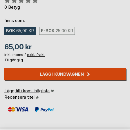
0%
0
Betyg
finns som:
BOK
65,00 KR
E-BOK
25,00 KR
65,00 kr
inkl. moms /
exkl. frakt
Tillgänglig
LÄGG I KUNDVAGNEN
Lägg till i kom-ihåglista
Recensera titel