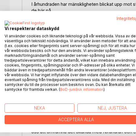
I århundraden har mänskligheten blickat upp mot s
de bär på.
Frågan om vi är ensamma i den oändliga rymden har 
Integritet
Medan rigorösa vetenskapliga undersökningar fortsät
Vi respekterar dataskydd
utomjordiskt liv, erbjuder denna bok ett komplett
med utomjordingar. Det handlar inte om att avfärda
Vi använder cookies och liknande teknologi på vår webbsida. Vissa av de
väsentliga och tekniskt nödvändiga. Vi använder även metoder för att ana
verkligheten går bortom det rent empiriska. Det fin
(t.ex. cookies eller fingerprints samt server-spårning) och för att mäta hur
förblir outforskad, men som har en enorm potential 
vår webbsida besöks och hur den används. Vi använder spårningsteknik f
marknadsföringsändamål och använder server-spårning samt
tredjepartsleverantörer för detta ändamål, vilket kan innebära användning
Vi kommer att resa genom ett landskap där fornti
cookies, fingerprints, spårningspixlar och IP-adresser på olika enheter. Vi
och
bäddar även in tredjepartsinnehåll från andra leverantörer (videoplattform
spekulationer belyser tidigare dolda vägar. Vi kom
vår webbsida. Vi har inget inflytande över den vidare databehandlingen el
eventuell spårning från tredjepartsleverantörens sida. Med din inställning
undersöka de olika raser som sägs bebo vårt univ
samtycker du till de processer som beskrivs ovan. Du kan återkalla ditt
med mänskligheten.
samtycke för framtida verkan. (
BoD-juridisk information
)
Vi kommer att analysera de återkommande arketyp
kulturer, och
utforska den potentiella symboliska betydelsen av de
NEKA
NEJ, JUSTERA
representerar de en djupare, arketypisk energi? Vad
kan det säga om deras interaktion med mänsklig
ACCEPTERA ALLA
observationer kommer vi att avslöja en fängslande
oss att omfamna det okända med förundran och ett