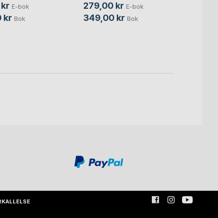
Stephe
 kr
279,00 kr
E-bok
E-bok
259,
 kr
349,00 kr
Bok
Bok
359,
RKALLELSE