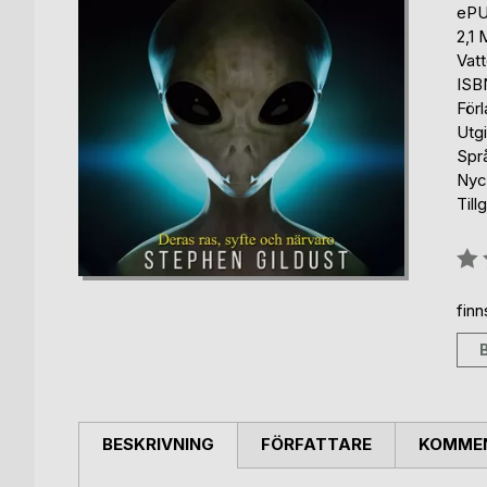
eP
2,1
Vat
ISB
För
Utg
Spr
Nyc
Till
Bety
0%
fin
BESKRIVNING
FÖRFATTARE
KOMMEN