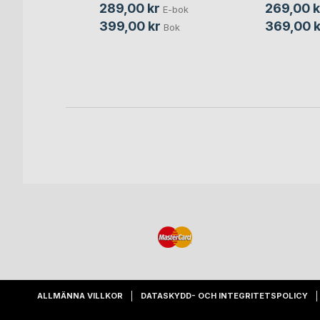
289,00 kr
269,00 k
r
E-bok
399,00 kr
369,00 k
bok
Bok
Bok
ALLMÄNNA VILLKOR
DATASKYDD- OCH INTEGRITETSPOLICY