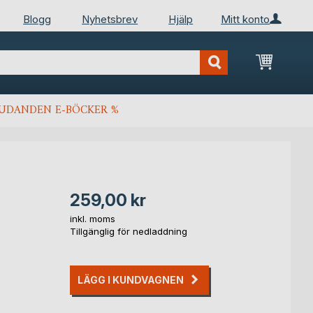
Blogg
Nyhetsbrev
Hjälp
Mitt konto
Min kun
JUDANDEN E-BÖCKER %
259,00 kr
inkl. moms
Tillgänglig för nedladdning
LÄGG I KUNDVAGNEN