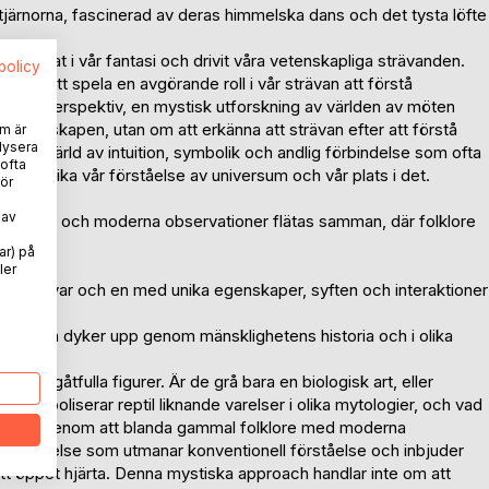
tjärnorna, fascinerad av deras himmelska dans och det tysta löfte
spökat i vår fantasi och drivit våra vetenskapliga strävanden.
spolicy
ter att spela en avgörande roll i vår strävan att förstå
erande perspektiv, en mystisk utforskning av världen av möten
 vetenskapen, utan om att erkänna att strävan efter att förstå
m är
lysera
ns en värld av intuition, symbolik och andlig förbindelse som ofta
 ofta
att berika vår förståelse av universum och vår plats i det.
ör
 av
da myter och moderna observationer flätas samman, där folklore
ar) på
mer att
ler
ersum, var och en med unika egenskaper, syften och interaktioner
er som dyker upp genom mänsklighetens historia och i olika
ssa gåtfulla figurer. Är de grå bara en biologisk art, eller
 symboliserar reptil liknande varelser i olika mytologier, och vad
heten? Genom att blanda gammal folklore med moderna
 berättelse som utmanar konventionell förståelse och inbjuder
 öppet hjärta. Denna mystiska approach handlar inte om att