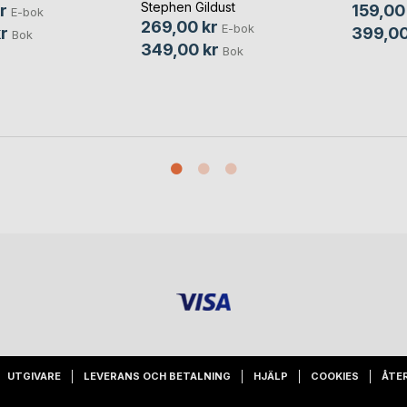
Stephen Gildust
r
159,00
E-bok
269,00 kr
E-bok
r
399,00
Bok
349,00 kr
Bok
UTGIVARE
LEVERANS OCH BETALNING
HJÄLP
COOKIES
ÅTE