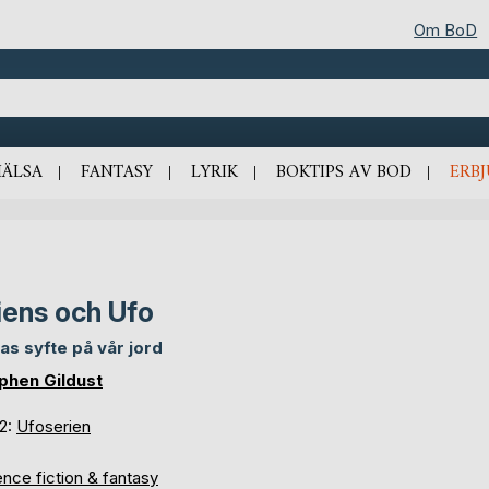
Om BoD
HÄLSA
FANTASY
LYRIK
BOKTIPS AV BOD
ERB
iens och Ufo
as syfte på vår jord
phen Gildust
 2:
Ufoserien
nce fiction & fantasy