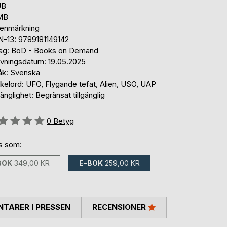
UB
 MB
tenmärkning
N-13: 9789181149142
lag: BoD - Books on Demand
ivningsdatum: 19.05.2025
åk: Svenska
kelord: UFO, Flygande tefat, Alien, USO, UAP
gänglighet: Begränsat tillgänglig
g::
0
Betyg
ns som:
BOK
349,00 KR
E-BOK
259,00 KR
TARER I PRESSEN
RECENSIONER