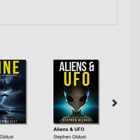
Aliens & UFO
From 
USO
Gildust
Stephen Gildust