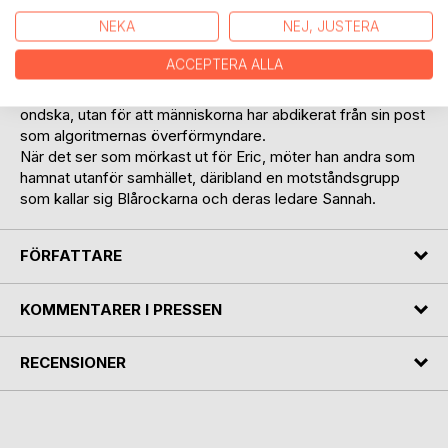
förberedd föreläsning vilket genast kommenteras på
NEKA
NEJ, JUSTERA
bloggosfären. På detta reagerar City och ger Eric avdrag
på det sociala kontot.
ACCEPTERA ALLA
Så börjar Erics algoritmstyrda och automatiska resa ner
mot samhällets botten. Det sker inte på grund av någons
ondska, utan för att människorna har abdikerat från sin post
som algoritmernas överförmyndare.
När det ser som mörkast ut för Eric, möter han andra som
hamnat utanför samhället, däribland en motståndsgrupp
som kallar sig Blårockarna och deras ledare Sannah.
FÖRFATTARE
KOMMENTARER I PRESSEN
RECENSIONER