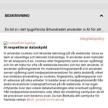
BESKRIVNING
En bit in i det tjugoförsta århundradet använder vi AI för att
stödja beslutsfattande inom en mängd områden.
Integritetspolicy
Exempel finns inom ekonomi, medicin, stadsplanering men
även inom samhällets sociala funktioner. Samtidigt siktar
Vi respekterar dataskydd
utvecklingen mot smarta städer där AI stödjer
Vi använder cookies och liknande teknologi på vår webbsida. Vissa av
resursplanering, övervakning och trafikstyrning med mera.
dem är väsentliga och tekniskt nödvändiga. Vi använder även metoder
Än så länge intygas att människan alltid skall vara den som
för att analysera (t.ex. cookies eller fingerprints samt server-spårning)
står för det slutliga beslutsfattandet.
och för att mäta hur ofta vår webbsida besöks och hur den används. Vi
använder spårningsteknik för marknadsföringsändamål och använder
I en fiktiv framtid har utvecklingen åstadkommit City, ett
server-spårning samt tredjepartsleverantörer för detta ändamål, vilket
avancerat system som med hjälp av AI övervakar och styr
kan innebära användning av cookies, fingerprints, spårningspixlar och
en smart stad, allt för att invånarnas liv skall flyta smärtfritt
IP-adresser på olika enheter. Vi bäddar även in tredjepartsinnehåll från
andra leverantörer (videoplattformar) på vår webbsida. Vi har inget
och bekvämt varje dag.
inflytande över den vidare databehandlingen eller eventuell spårning
Men människorna bedöms också av City och varje handling
från tredjepartsleverantörens sida. Med din inställning samtycker du till
resulterar i plus- eller minuspoäng på ett socialt konto.
de processer som beskrivs ovan. Du kan återkalla ditt samtycke för
framtida verkan. (
BoD-juridisk information
)
Eric är professor i filosofi vid stadens universitet. En dag
får han dålig återkoppling av studenterna på en illa