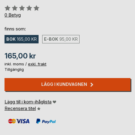
Betyg::
0%
0
Betyg
finns som:
BOK
165,00 KR
E-BOK
95,00 KR
165,00 kr
inkl. moms /
exkl. frakt
Tillgänglig
LÄGG I KUNDVAGNEN
Lägg till i kom-ihåglista
Recensera titel