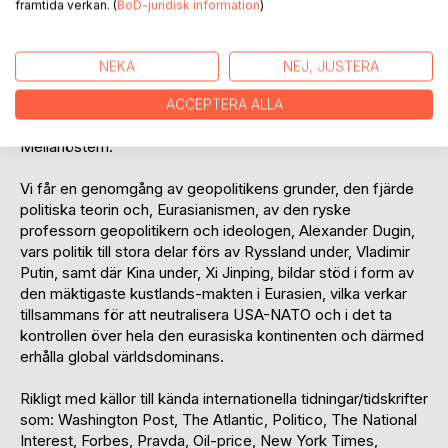
framtida verkan. (
BoD-juridisk information
)
längre riskfritt kan agera militärt globalt med sina
hangarfartyg och som är grundbulten i USA:s
supermaktstatus står i dagsläget under intensiva attacker
NEKA
NEJ, JUSTERA
från främst Ryssland och Kina med kampen om oljan i
fokus och där Vladimir Putin har lyckats med det helt
ACCEPTERA ALLA
omöjliga. Nämligen att, erhålla politiskt stöd av alla länder i
Mellanöstern.
Vi får en genomgång av geopolitikens grunder, den fjärde
politiska teorin och, Eurasianismen, av den ryske
professorn geopolitikern och ideologen, Alexander Dugin,
vars politik till stora delar förs av Ryssland under, Vladimir
Putin, samt där Kina under, Xi Jinping, bildar stöd i form av
den mäktigaste kustlands-makten i Eurasien, vilka verkar
tillsammans för att neutralisera USA-NATO och i det ta
kontrollen över hela den eurasiska kontinenten och därmed
erhålla global världsdominans.
Rikligt med källor till kända internationella tidningar/tidskrifter
som: Washington Post, The Atlantic, Politico, The National
Interest, Forbes, Pravda, Oil-price, New York Times,