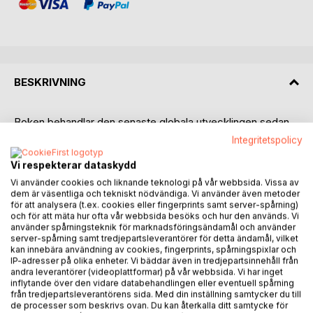
BESKRIVNING
Boken behandlar den senaste globala utvecklingen sedan
presidentvalet i USA 2016 då, Donald Trump, tog över
Integritetspolicy
presidentposten i Vita Huset. Författaren ger en historisk
tillbakablick på de tidigare geostrategiska teorierna från
Vi respekterar dataskydd
1800 - 1900-talet av vilka Storbritannien och USA har följt
Vi använder cookies och liknande teknologi på vår webbsida. Vissa av
dem är väsentliga och tekniskt nödvändiga. Vi använder även metoder
de klassiska Anglo-amerikanska dito i praktiken sedan
för att analysera (t.ex. cookies eller fingerprints samt server-spårning)
första världskriget och fram tills nyligen.
och för att mäta hur ofta vår webbsida besöks och hur den används. Vi
använder spårningsteknik för marknadsföringsändamål och använder
Dessutom ges en tämligen ingående presentation av, det i
server-spårning samt tredjepartsleverantörer för detta ändamål, vilket
kan innebära användning av cookies, fingerprints, spårningspixlar och
Väst bland befolkningen, tämligen okända petrodollar-
IP-adresser på olika enheter. Vi bäddar även in tredjepartsinnehåll från
systemet vilket tog över efter Breton Wood som upplöstes
andra leverantörer (videoplattformar) på vår webbsida. Vi har inget
av Rickard Nixon, efter Vietnamkriget på 1970-talet.
inflytande över den vidare databehandlingen eller eventuell spårning
från tredjepartsleverantörens sida. Med din inställning samtycker du till
de processer som beskrivs ovan. Du kan återkalla ditt samtycke för
Detta, Pax Americana-koloniala maktverktyg där USA inte