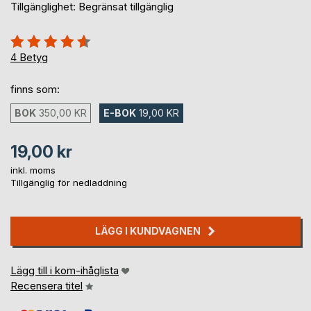
Tillgänglighet: Begränsat tillgänglig
Betyg::
90%
4
Betyg
finns som:
BOK
350,00 KR
E-BOK
19,00 KR
19,00 kr
inkl. moms
Tillgänglig för nedladdning
LÄGG I KUNDVAGNEN
Lägg till i kom-ihåglista
Recensera titel