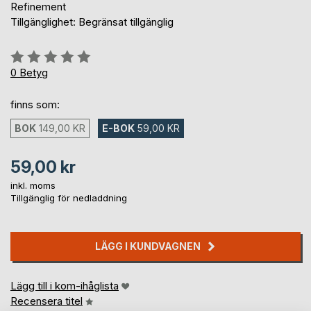
Refinement
Tillgänglighet: Begränsat tillgänglig
Betyg::
0%
0
Betyg
finns som:
BOK
149,00 KR
E-BOK
59,00 KR
59,00 kr
inkl. moms
Tillgänglig för nedladdning
LÄGG I KUNDVAGNEN
Lägg till i kom-ihåglista
Recensera titel