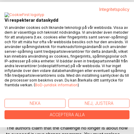
Integritetspolicy
Vi respekterar dataskydd
Vi använder cookies och liknande teknologi på vår webbsida. Vissa av
dem är väsentliga och tekniskt nödvändiga. Vi använder även metoder
för att analysera (t.ex. cookies eller fingerprints samt server-spårning)
BESKRIVNING
och för att mäta hur ofta vår webbsida besöks och hur den används. Vi
använder spårningsteknik för marknadsföringsändamål och använder
server-spårning samt tredjepartsleverantörer för detta ändamål, vilket
kan innebära användning av cookies, fingerprints, spårningspixlar och
Is it possible for large companies and organizations to stay
IP-adresser på olika enheter. Vi bäddar även in tredjepartsinnehåll från
efficient and successful, year by year, without need for
andra leverantörer (videoplattformar) på vår webbsida. Vi har inget
inflytande över den vidare databehandlingen eller eventuell spårning
expensive, time consuming, recurring, restructuring
från tredjepartsleverantörens sida. Med din inställning samtycker du till
programs?
de processer som beskrivs ovan. Du kan återkalla ditt samtycke för
framtida verkan. (
BoD-juridisk information
)
Is it possible for large companies and organizations to act
in a way that encourages all their employees to fulfill their
full potential throughout their careers?
NEKA
NEJ, JUSTERA
The aim of the book is to prove that both questions can be
ACCEPTERA ALLA
answered with yes.
The authors claim that the challenge no longer is about how