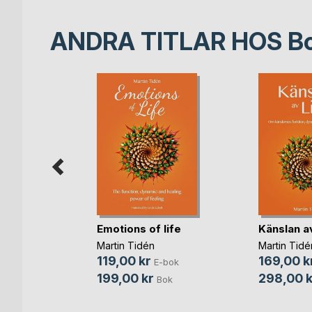
ANDRA TITLAR HOS
B
Emotions of life
Känslan av
 - 365 -
Martin Tidén
Martin Tidé
119,00 kr
169,00 k
n
E-bok
199,00 kr
298,00 k
-bok
Bok
Bok