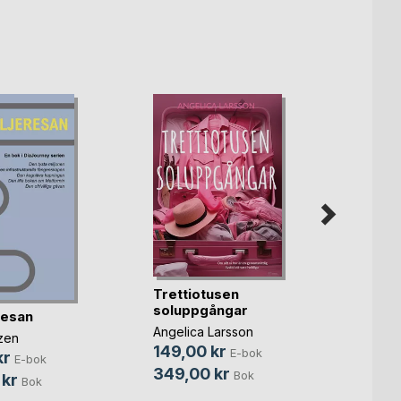
Trettiotusen
Anden
soluppgångar
resan
Charlo
Angelica Larsson
Ander
zen
149,00 kr
149,
E-bok
kr
E-bok
349,00 kr
222,
Bok
 kr
Bok