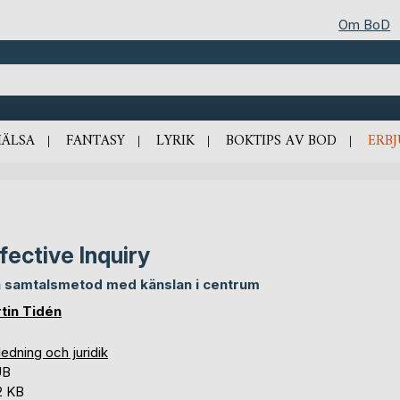
Om BoD
HÄLSA
FANTASY
LYRIK
BOKTIPS AV BOD
ERB
fective Inquiry
n samtalsmetod med känslan i centrum
tin Tidén
edning och juridik
UB
2 KB