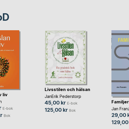
oD
Livsstilen och hälsan
 liv
JanErik Pederstorp
Familje
n
45,00 kr
E-bok
r
E-bok
Jan Fran
125,00 kr
Bok
r
29,00 
Bok
129,00