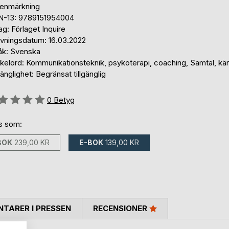
tenmärkning
N-13: 9789151954004
ag: Förlaget Inquire
ivningsdatum: 16.03.2022
åk: Svenska
kelord: Kommunikationsteknik, psykoterapi, coaching, Samtal, kän
gänglighet: Begränsat tillgänglig
g::
0
Betyg
ns som:
BOK
239,00 KR
E-BOK
139,00 KR
TARER I PRESSEN
RECENSIONER