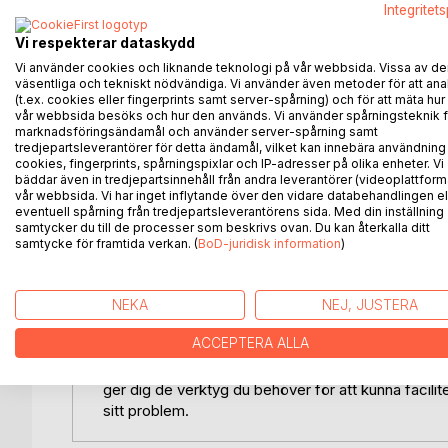
Integritet
Affective Inquiry
- En samtalsmetod med känslan i centrum.
Vi respekterar dataskydd
Vi använder cookies och liknande teknologi på vår webbsida. Vissa av de
Affective Inquiry är en dynamisk kommunikationsm
väsentliga och tekniskt nödvändiga. Vi använder även metoder för att ana
terapeutiska samtal. Utifrån en förståelse för män
(t.ex. cookies eller fingerprints samt server-spårning) och för att mäta hur
med hjälp av Affective Inquiry empatiskt skära ige
vår webbsida besöks och hur den används. Vi använder spårningsteknik f
marknadsföringsändamål och använder server-spårning samt
tredjepartsleverantörer för detta ändamål, vilket kan innebära användning
Boken behandlar den mellanmänskliga kommunikati
cookies, fingerprints, spårningspixlar och IP-adresser på olika enheter. Vi
dynamiken.
bäddar även in tredjepartsinnehåll från andra leverantörer (videoplattform
vår webbsida. Vi har inget inflytande över den vidare databehandlingen el
eventuell spårning från tredjepartsleverantörens sida. Med din inställning
Du lär dig bland annat:
samtycker du till de processer som beskrivs ovan. Du kan återkalla ditt
- att förstå den affektiva processen i kommunikat
samtycke för framtida verkan. (
BoD-juridisk information
)
- att avläsa kroppens icke-verbala kommunikation
- att förstå dynamiken som orsakar problem och ko
- att upptäcka och upplösa motstånd mot förändri
NEKA
NEJ, JUSTERA
- att rikta fokus mot det din klient undviker, kämpar 
ACCEPTERA ALLA
Med hjälp av teori, praktiska beskrivningar och e
ger dig de verktyg du behöver för att kunna facilite
sitt problem.