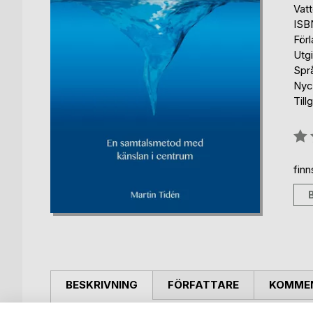
Vat
ISB
Förl
Utg
Spr
Nyc
Till
Bety
0%
fin
BESKRIVNING
FÖRFATTARE
KOMMEN