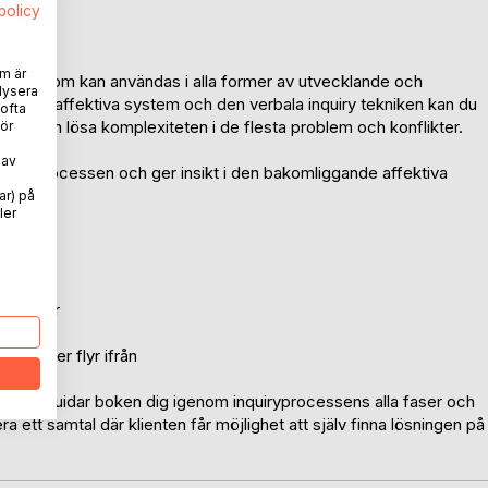
spolicy
m är
etod som kan användas i alla former av utvecklande och
lysera
niskans affektiva system och den verbala inquiry­ tekniken kan du
 ofta
nom och lösa komplexiteten i de flesta problem och konflikter.
ör
 av
onsprocessen och ger insikt i den bakomliggande affektiva
ar) på
ler
ionen
nflikter
ng
mot eller flyr ifrån
xempel guidar boken dig igenom inquiry­processens alla faser och
ra ett samtal där klienten får möjlighet att själv finna lösningen på