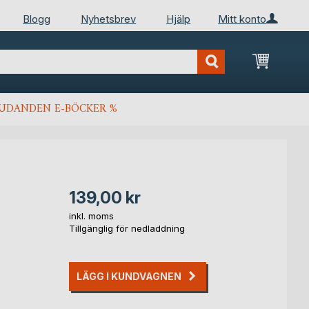
Blogg
Nyhetsbrev
Hjälp
Mitt konto
Min kun
JUDANDEN E-BÖCKER %
139,00 kr
inkl. moms
Tillgänglig för nedladdning
LÄGG I KUNDVAGNEN