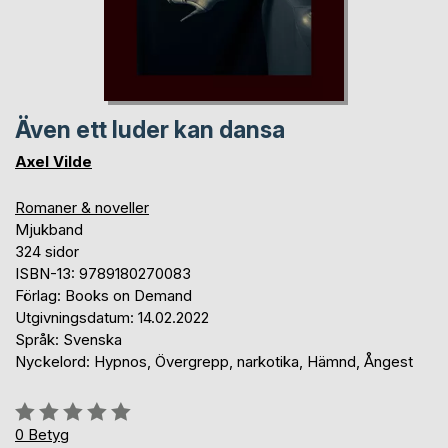
Även ett luder kan dansa
Axel Vilde
Romaner & noveller
Mjukband
324 sidor
ISBN-13: 9789180270083
Förlag: Books on Demand
Utgivningsdatum: 14.02.2022
Språk: Svenska
Nyckelord: Hypnos, Övergrepp, narkotika, Hämnd, Ångest
Betyg::
0%
0
Betyg