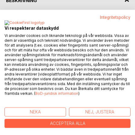
BESKRIVNING
Veronica Stjerne hade haft en trasslig uppväxt, kantad av
Integritetspolicy
missbruk och sexuella övergrepp. Men hon hade varit
Vi respekterar dataskydd
målinriktad och till slut lyckats ta sig bort från den
Vi använder cookies och liknande teknologi på vår webbsida. Vissa av
destruktiva miljön.
dem är väsentliga och tekniskt nödvändiga. Vi använder även metoder
Med en vilja av stål och ibland med okonventionella
för att analysera (t.ex. cookies eller fingerprints samt server-spårning)
metoder, hade hon nu intagit en plats som en mycket
och för att mäta hur ofta vår webbsida besöks och hur den används. Vi
använder spårningsteknik för marknadsföringsändamål och använder
framgångsrik affärskvinna.
server-spårning samt tredjepartsleverantörer för detta ändamål, vilket
Det enda som störde i hennes annars så perfekta tillvaro,
kan innebära användning av cookies, fingerprints, spårningspixlar och
var minnen från barndomen. Minnen som inte riktigt ville
IP-adresser på olika enheter. Vi bäddar även in tredjepartsinnehåll från
falla på plats. Varför hade hennes storasyster tagit livet av
andra leverantörer (videoplattformar) på vår webbsida. Vi har inget
inflytande över den vidare databehandlingen eller eventuell spårning
sig? Vem var hennes riktiga pappa?
från tredjepartsleverantörens sida. Med din inställning samtycker du till
För att försöka få svar på dessa frågor, hade hon anlitat
de processer som beskrivs ovan. Du kan återkalla ditt samtycke för
den berömde läkaren och psykiatrikern George Sandberg,
framtida verkan. (
BoD-juridisk information
)
som genom hypnos försökte återskapa minnen från
hennes tidiga barndom.
NEKA
NEJ, JUSTERA
Nu är hon femtioåtta år, har hushållerska och är oerhört
förmögen. Vägen dit hade inte alltid varit lätt, speciellt inte i
ACCEPTERA ALLA
början. Hon hade fått kämpa mot sitt narkotikaberoende
och samtidigt fått erfara svårigheten med att vara kvinna i