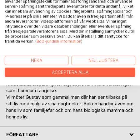
använder spårningsteknik för marknadsföringsändamål och använder
server-spårning samt tredjepartsleverantörer för detta ändamål, vilket
kan innebära användning av cookies, fingerprints, spårningspixlar och
IP-adresser på olika enheter. Vi bäddar även in tredjepartsinnehåll från
andra leverantörer (videoplattformar) på vår webbsida. Vi har inget
inflytande över den vidare databehandlingen eller eventuell spårning
från tredjepartsleverantörens sida. Med din inställning samtycker du till
BESKRIVNING
de processer som beskrivs ovan. Du kan återkalla ditt samtycke för
framtida verkan. (
BoD-juridisk information
)
Gustav föds som oäkting i början av 1900-talet, lämnas till
en änglamakerska men överlever och växer upp i
NEKA
NEJ, JUSTERA
fosterhem. Boken bygger på verkliga händelser, en
livsberättelse som till stor del utspelar sig i 20- och 30talets
ACCEPTERA ALLA
Stockholm, där han har en viss framgång som
medeldistanslöpare, gifter sig, upplever Andra Världskriget
samt hamnar i fängelse.
Vi möter Gustav som gammal man där han ser tillbaka på
sitt liv med hjälp av sina dagböcker. Boken handlar även om
hans liv som familjefar och om hans biologiska mamma och
hennes liv.
FÖRFATTARE