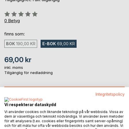
Betyg::
0%
0
Betyg
finns som:
BOK
190,00 KR
E-BOK
69,00 KR
69,00 kr
inkl. moms
Tillgänglig för nedladdning
LÄGG I KUNDVAGNEN
Integritetspolicy
Vi respekterar dataskydd
Lägg till i kom-ihåglista
Vi använder cookies och liknande teknologi på vår webbsida. Vissa av
Recensera titel
dem är väsentliga och tekniskt nödvändiga. Vi använder även metoder
för att analysera (t.ex. cookies eller fingerprints samt server-spårning)
och för att mäta hur ofta vår webbsida besöks och hur den används. Vi