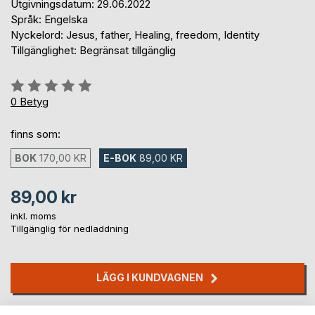
Utgivningsdatum: 29.06.2022
Språk: Engelska
Nyckelord: Jesus, father, Healing, freedom, Identity
Tillgänglighet: Begränsat tillgänglig
Betyg::
0%
0
Betyg
finns som:
BOK
170,00 KR
E-BOK
89,00 KR
89,00 kr
inkl. moms
Tillgänglig för nedladdning
LÄGG I KUNDVAGNEN