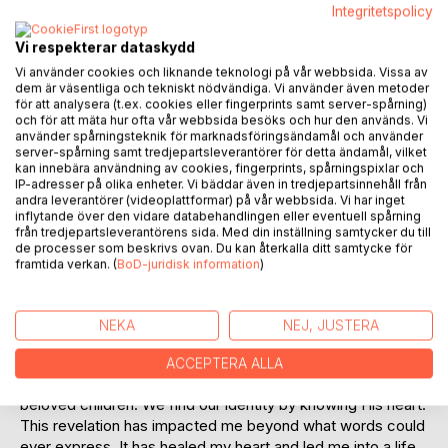
Lägg till i kom-ihåglista
Integritetspolicy
Recensera titel
Vi respekterar dataskydd
Vi använder cookies och liknande teknologi på vår webbsida. Vissa av
dem är väsentliga och tekniskt nödvändiga. Vi använder även metoder
för att analysera (t.ex. cookies eller fingerprints samt server-spårning)
och för att mäta hur ofta vår webbsida besöks och hur den används. Vi
använder spårningsteknik för marknadsföringsändamål och använder
server-spårning samt tredjepartsleverantörer för detta ändamål, vilket
kan innebära användning av cookies, fingerprints, spårningspixlar och
BESKRIVNING
IP-adresser på olika enheter. Vi bäddar även in tredjepartsinnehåll från
andra leverantörer (videoplattformar) på vår webbsida. Vi har inget
inflytande över den vidare databehandlingen eller eventuell spårning
från tredjepartsleverantörens sida. Med din inställning samtycker du till
We were created to live loved by the Father. This is much
de processer som beskrivs ovan. Du kan återkalla ditt samtycke för
more than just a one time encounter. Our Father wants us
framtida verkan. (
BoD-juridisk information
)
to abide in His love. It is possible to make abiding in His
love our lifestyle and Jesus wants to reveal the love of God
to us. He wants to take us on a journey into the heart of the
NEKA
NEJ, JUSTERA
Father. On this journey two important things will be revealed
to us. First, we find out who God really is, that He is our
ACCEPTERA ALLA
loving Father. Secondly, we will realize that we are His
beloved children. We find our identity by knowing His heart.
This revelation has impacted me beyond what words could
ever express. It has healed my heart and led me into a life