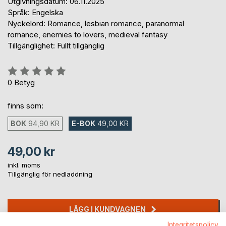
Utgivningsdatum: 06.11.2025
Språk: Engelska
Nyckelord: Romance, lesbian romance, paranormal
romance, enemies to lovers, medieval fantasy
Tillgänglighet: Fullt tillgänglig
Betyg::
0%
0
Betyg
finns som:
BOK
94,90 KR
E-BOK
49,00 KR
49,00 kr
inkl. moms
Tillgänglig för nedladdning
LÄGG I KUNDVAGNEN
Integritetspolicy