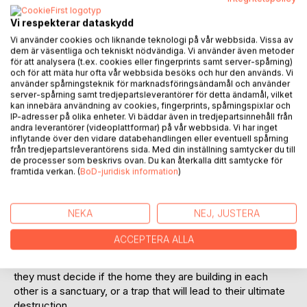
Lägg till i kom-ihåglista
Vi respekterar dataskydd
Recensera titel
Vi använder cookies och liknande teknologi på vår webbsida. Vissa av
dem är väsentliga och tekniskt nödvändiga. Vi använder även metoder
för att analysera (t.ex. cookies eller fingerprints samt server-spårning)
och för att mäta hur ofta vår webbsida besöks och hur den används. Vi
använder spårningsteknik för marknadsföringsändamål och använder
server-spårning samt tredjepartsleverantörer för detta ändamål, vilket
kan innebära användning av cookies, fingerprints, spårningspixlar och
IP-adresser på olika enheter. Vi bäddar även in tredjepartsinnehåll från
andra leverantörer (videoplattformar) på vår webbsida. Vi har inget
BESKRIVNING
inflytande över den vidare databehandlingen eller eventuell spårning
från tredjepartsleverantörens sida. Med din inställning samtycker du till
de processer som beskrivs ovan. Du kan återkalla ditt samtycke för
framtida verkan. (
BoD-juridisk information
)
For her warmth, the vampire Celeste is cast from her
coven. For her passion, the werewolf Viszléna is exiled
from her pack. When these two outcasts - and ancestral
NEKA
NEJ, JUSTERA
enemies - are forced into a tenuous alliance to survive the
hunters stalking their steps, they find an unexpected
ACCEPTERA ALLA
solace in their shared solitude. But as whispered
confessions and shared danger ignite a forbidden desire,
they must decide if the home they are building in each
other is a sanctuary, or a trap that will lead to their ultimate
destruction.