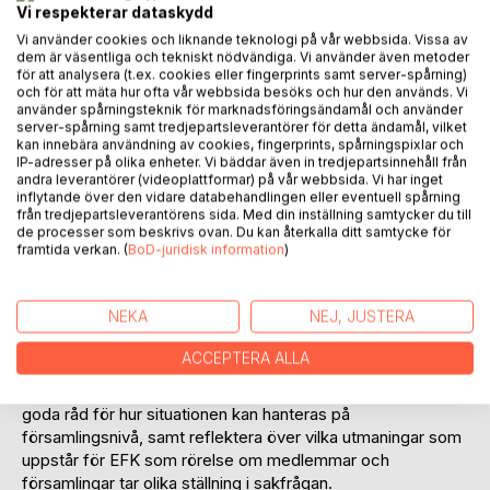
Vi respekterar dataskydd
Vi använder cookies och liknande teknologi på vår webbsida. Vissa av
BESKRIVNING
dem är väsentliga och tekniskt nödvändiga. Vi använder även metoder
för att analysera (t.ex. cookies eller fingerprints samt server-spårning)
och för att mäta hur ofta vår webbsida besöks och hur den används. Vi
använder spårningsteknik för marknadsföringsändamål och använder
Detta är slutrapporten från Evangeliska Frikyrkans
server-spårning samt tredjepartsleverantörer för detta ändamål, vilket
arbetsgrupp för bearbetning av frågan om samkönade
kan innebära användning av cookies, fingerprints, spårningspixlar och
relationer. Arbetsgruppen inledde sitt arbete i mars 2021
IP-adresser på olika enheter. Vi bäddar även in tredjepartsinnehåll från
andra leverantörer (videoplattformar) på vår webbsida. Vi har inget
och rapporten presenterades vid EFKs
inflytande över den vidare databehandlingen eller eventuell spårning
representantskapsmöte i maj 2023.
från tredjepartsleverantörens sida. Med din inställning samtycker du till
de processer som beskrivs ovan. Du kan återkalla ditt samtycke för
framtida verkan. (
BoD-juridisk information
)
Skälet till att frågan bearbetats är en motion som lades
fram till EFKs kongress 2020. I motionen föreslogs att EFK
skulle tillsätta en arbetsgrupp för att analysera
NEKA
NEJ, JUSTERA
hur omtänkandet i samhället när det gäller samkönade
relationer påverkar en rörelse som EFK och hur våra
ACCEPTERA ALLA
församlingar och dess medlemmar ser på samkönade
relationer. Utifrån en teologisk och etisk reflektion bör ges
goda råd för hur situationen kan hanteras på
församlingsnivå, samt reflektera över vilka utmaningar som
uppstår för EFK som rörelse om medlemmar och
församlingar tar olika ställning i sakfrågan.