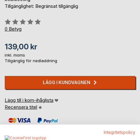
Tillgänglighet: Begränsat tillgänglig
Betyg::
0%
0
Betyg
139,00 kr
inkl. moms
Tillgänglig för nedladdning
LÄGG I KUNDVAGNEN
Lägg till i kom-ihåglista
Recensera titel
Integritetspolicy