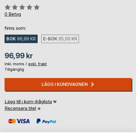
Betyg::
0%
0
Betyg
finns som:
BOK
96,99 KR
E-BOK
65,00 KR
96,99 kr
inkl. moms /
exkl. frakt
Tillgänglig
LÄGG I KUNDVAGNEN
Lägg till i kom-ihåglista
Recensera titel