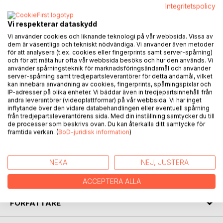
Integritetspolicy
Vi respekterar dataskydd
BESKRIVNING
Vi använder cookies och liknande teknologi på vår webbsida. Vissa av
dem är väsentliga och tekniskt nödvändiga. Vi använder även metoder
för att analysera (t.ex. cookies eller fingerprints samt server-spårning)
Vår värld om femtusen år. En ny istid. Storkriget är över
och för att mäta hur ofta vår webbsida besöks och hur den används. Vi
använder spårningsteknik för marknadsföringsändamål och använder
sedan ett par generationer.
server-spårning samt tredjepartsleverantörer för detta ändamål, vilket
Zivvel, utbildas till Väktare, den grupp som har det yttersta
kan innebära användning av cookies, fingerprints, spårningspixlar och
ansvaret för att samhället ska fungera gnisselfritt. Hon
IP-adresser på olika enheter. Vi bäddar även in tredjepartsinnehåll från
andra leverantörer (videoplattformar) på vår webbsida. Vi har inget
drömmer om att få hela jordklotet till arbetsplats,
inflytande över den vidare databehandlingen eller eventuell spårning
däremellan arbetar hon hårt för att förbättra
från tredjepartsleverantörens sida. Med din inställning samtycker du till
förutsättningarna för odling i det bistra klimatet.
de processer som beskrivs ovan. Du kan återkalla ditt samtycke för
Befolkningen är diskret men bestämt övervakade av
framtida verkan. (
BoD-juridisk information
)
decipenquenter. Zivvel får uppleva fördelarna men också
nackdelarna med systemet. Det finns plats för kärlek.
NEKA
NEJ, JUSTERA
Kanske också för kärleksbarn.
Det viktigaste är ändå att upprätthålla ett sken av fri vilja
ACCEPTERA ALLA
FÖRFATTARE