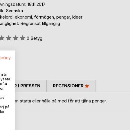
vningsdatum: 18.11.2017
åk: Svenska
kelord: ekonomi, förmögen, pengar, ideer
gänglighet: Begränsat tillgänglig
g::
0
Betyg
spolicy
m är
lysera
 ofta
TARER I PRESSEN
RECENSIONER
ör
 av
man kan starta eller hålla på med för att tjäna pengar.
ar) på
ler
oD