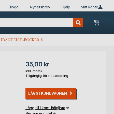
Blogg
Nyhetsbrev
Hjälp
Mitt konto
Min kun
JUDANDEN E-BÖCKER %
35,00 kr
inkl. moms
Tillgänglig för nedladdning
LÄGG I KUNDVAGNEN
Lägg till i kom-ihåglista
Recensera titel