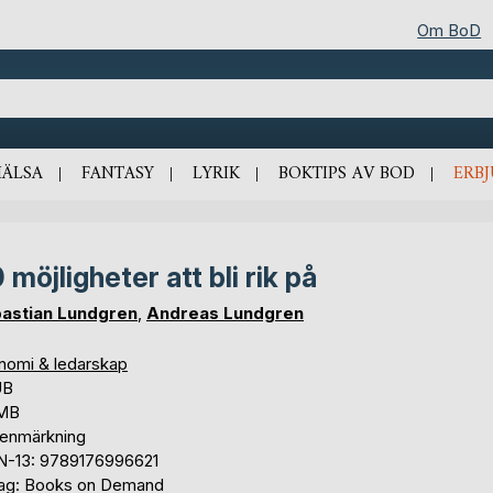
Om BoD
HÄLSA
FANTASY
LYRIK
BOKTIPS AV BOD
ERB
 möjligheter att bli rik på
astian Lundgren
,
Andreas Lundgren
nomi & ledarskap
UB
 MB
tenmärkning
N-13: 9789176996621
lag: Books on Demand