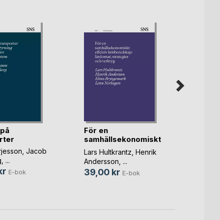
 på
För en
Proje
rter
samhällsekonomiskt
Dolda
effektiv(...)
rjesson
,
Jacob
Tomas 
Lars Hultkrantz
,
Henrik
g
, ...
129,0
Andersson
, ...
kr
39,00 kr
E-bok
E-bok
299,