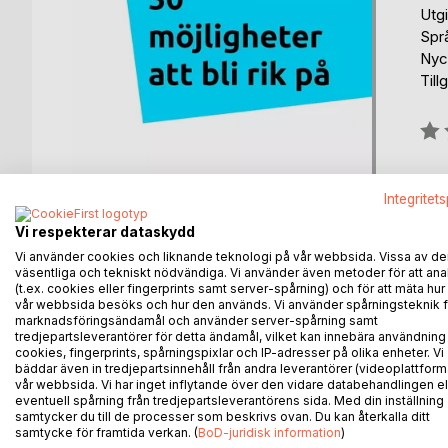
Utgi
Spr
Nyc
Till
Bety
0%
Integritet
Vi respekterar dataskydd
Vi använder cookies och liknande teknologi på vår webbsida. Vissa av de
väsentliga och tekniskt nödvändiga. Vi använder även metoder för att ana
(t.ex. cookies eller fingerprints samt server-spårning) och för att mäta hur
BESKRIVNING
FÖRFATTARE
KOMMEN
vår webbsida besöks och hur den används. Vi använder spårningsteknik f
marknadsföringsändamål och använder server-spårning samt
tredjepartsleverantörer för detta ändamål, vilket kan innebära användning
Den här boken ger er tips och idéer på hur och vad 
cookies, fingerprints, spårningspixlar och IP-adresser på olika enheter. Vi
bäddar även in tredjepartsinnehåll från andra leverantörer (videoplattform
vår webbsida. Vi har inget inflytande över den vidare databehandlingen el
eventuell spårning från tredjepartsleverantörens sida. Med din inställning
samtycker du till de processer som beskrivs ovan. Du kan återkalla ditt
ANDRA TITLAR HOS
B
samtycke för framtida verkan. (
BoD-juridisk information
)