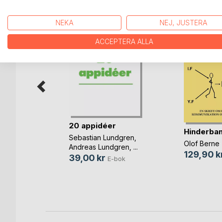
NEKA
NEJ, JUSTERA
ACCEPTERA ALLA
20 appidéer
med
Hinderba
Sebastian Lundgren
,
mod
Olof Berne
Andreas Lundgren
, ...
129,90 k
39,00 kr
E-bok
-bok
Bok