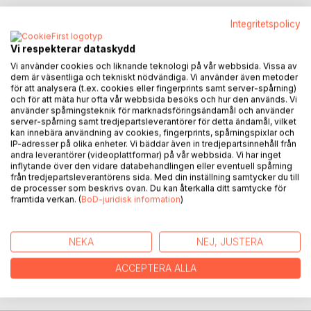
BESKRIVNING
Integritetspolicy
Vi respekterar dataskydd
I en värld där storleken verkar ha betydelse. Där ens
Vi använder cookies och liknande teknologi på vår webbsida. Vissa av
könsorgan blir ens identitet. Där ens utseende är viktigare
dem är väsentliga och tekniskt nödvändiga. Vi använder även metoder
än personligheten. Där människor ständigt påverkas av
för att analysera (t.ex. cookies eller fingerprints samt server-spårning)
ideal och utseendefixering. I en värld där vi konstant blir
och för att mäta hur ofta vår webbsida besöks och hur den används. Vi
använder spårningsteknik för marknadsföringsändamål och använder
påminda om att vi inte duger som vi är. I en värld där
server-spårning samt tredjepartsleverantörer för detta ändamål, vilket
materialism styr våra identiteter och våra tillgångar
kan innebära användning av cookies, fingerprints, spårningspixlar och
bekräftar vår känsla av duglighet. I den här världen har jag
IP-adresser på olika enheter. Vi bäddar även in tredjepartsinnehåll från
andra leverantörer (videoplattformar) på vår webbsida. Vi har inget
fått bära på den här diagnosen. Det har inte varit enkelt. Det
inflytande över den vidare databehandlingen eller eventuell spårning
har inte varit lätt. Det har inte varit smärtfritt. Men jag är
från tredjepartsleverantörens sida. Med din inställning samtycker du till
hoppfull och jag känner mig redan lycklig över att jag tagit
de processer som beskrivs ovan. Du kan återkalla ditt samtycke för
det här beslutet. Att skriva den här boken, kliva ut ur
framtida verkan. (
BoD-juridisk information
)
garderoben och klä av mig själv naken.
NEKA
NEJ, JUSTERA
FÖRFATTARE
ACCEPTERA ALLA
KOMMENTARER I PRESSEN