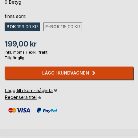
0%
0
Betyg
finns som:
BOK
199,00 KR
E-BOK
115,00 KR
199,00 kr
inkl. moms /
exkl. frakt
Tillgänglig
LÄGG I KUNDVAGNEN
Lägg till i kom-ihåglista
Recensera titel