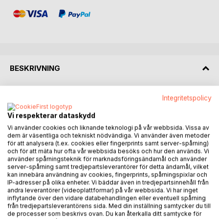
BESKRIVNING
Non-Violence Project startade 1993, utifrån visionen att
Integritetspolicy
bidra till en värld med mindre våld. Berättelsen tar med
Vi respekterar dataskydd
läsaren på en resa genom blod, svett, mycket tårar,
framgång och misslyckanden, men med den största
Vi använder cookies och liknande teknologi på vår webbsida. Vissa av
dem är väsentliga och tekniskt nödvändiga. Vi använder även metoder
glädjen att möta unga människor och engagerade vuxna i
för att analysera (t.ex. cookies eller fingerprints samt server-spårning)
de mest skiftande miljöer i världen och deras obändiga
och för att mäta hur ofta vår webbsida besöks och hur den används. Vi
kraft för att skapa förutsättningarna för ett drägligt liv. Det
använder spårningsteknik för marknadsföringsändamål och använder
server-spårning samt tredjepartsleverantörer för detta ändamål, vilket
är också en berättelse om ansvaret Non-Violence Project
kan innebära användning av cookies, fingerprints, spårningspixlar och
fick av konstnären Carl Fredrik Reuterswärd att vårda och
IP-adresser på olika enheter. Vi bäddar även in tredjepartsinnehåll från
förstärka budskapet av hans viktigaste konstverk Non-
andra leverantörer (videoplattformar) på vår webbsida. Vi har inget
Violence, den knutna revolvern.
inflytande över den vidare databehandlingen eller eventuell spårning
från tredjepartsleverantörens sida. Med din inställning samtycker du till
de processer som beskrivs ovan. Du kan återkalla ditt samtycke för