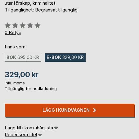
utanförskap, kriminalitet
Tillgänglighet: Begränsat tillgänglig
Betyg::
0%
0
Betyg
finns som:
BOK
695,00 KR
E-BOK
329,00 KR
329,00 kr
inkl. moms
Tillgänglig för nedladdning
LÄGG I KUNDVAGNEN
Lägg till i kom-ihåglista
Recensera titel