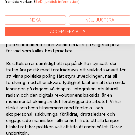
Non-Violence Project´s mission är att inspirera, motivera
framtida verkan. (
BoD-juridisk information
)
och engagera nästa generation att huvudsakligen förstå hur
man löser konflikter utan våld, förstärker sig självkänsla för
att avstå från att bli mobbare eller offer för mobbning,
NEKA
NEJ, JUSTERA
trakasserier och rasism, samt omfamna filosofin om icke-
våld. Under trettio år har NVP utbildat över nio miljoner
ACCEPTERA ALLA
elever, lärare, tränare, idrottare och frivilliga i trettio länder
på fem kontinenter och vunnit flertalet prestigefull priser
för vad som kallas best practice.
Berättelsen är samtidigt ett rop på skifte i synsätt, där
trettio års politik med företrädesvis ett reaktivt synsätt för
att vinna politiska poäng fått styra utvecklingen, när all
forskning med all önskvärd tydlighet talat om att den enda
lösningen på dagens våldsspiral, integration, strukturell
rasism och den digitala revolutionens baksida, är en
monumental ökning av det förebyggande arbetet. Vi har
skrikit oss hesa tillsammans med förskola- och
skolpersonal, sakkunniga, föräldrar, idrottsledare och
engagerade människor i allmänhet. Trots att alla lampor
blinkat rött har politiken valt att titta åt andra hållet. Därav
undertiteln.