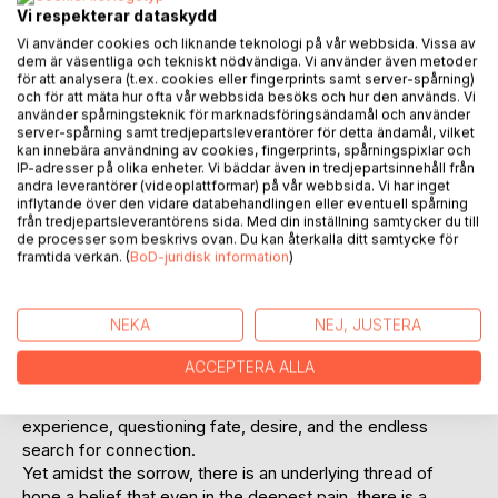
Recensera titel
Vi respekterar dataskydd
Vi använder cookies och liknande teknologi på vår webbsida. Vissa av
dem är väsentliga och tekniskt nödvändiga. Vi använder även metoder
för att analysera (t.ex. cookies eller fingerprints samt server-spårning)
och för att mäta hur ofta vår webbsida besöks och hur den används. Vi
använder spårningsteknik för marknadsföringsändamål och använder
server-spårning samt tredjepartsleverantörer för detta ändamål, vilket
kan innebära användning av cookies, fingerprints, spårningspixlar och
IP-adresser på olika enheter. Vi bäddar även in tredjepartsinnehåll från
BESKRIVNING
andra leverantörer (videoplattformar) på vår webbsida. Vi har inget
inflytande över den vidare databehandlingen eller eventuell spårning
från tredjepartsleverantörens sida. Med din inställning samtycker du till
Nothing feels more real than a life lived alone.
de processer som beskrivs ovan. Du kan återkalla ditt samtycke för
framtida verkan. (
BoD-juridisk information
)
This collection of poems explores the complexities of
love, loss, and self-discovery. Each verse paints a vivid
portrait of a soul wrestling with its own longing, vulnerability,
NEKA
NEJ, JUSTERA
and fleeting moments of joy. Dave navigates a journey of
deep emotional turmoil, where love feels both a source of
ACCEPTERA ALLA
healing and heartache. From passionate devotion to quiet
heartbreak, the poems delve into the rawness of human
experience, questioning fate, desire, and the endless
search for connection.
Yet amidst the sorrow, there is an underlying thread of
hope a belief that even in the deepest pain, there is a