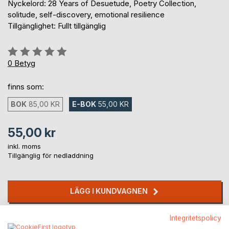
Nyckelord: 28 Years of Desuetude, Poetry Collection,
solitude, self-discovery, emotional resilience
Tillgänglighet: Fullt tillgänglig
Betyg::
0%
0
Betyg
finns som:
BOK
85,00 KR
E-BOK
55,00 KR
55,00 kr
inkl. moms
Tillgänglig för nedladdning
LÄGG I KUNDVAGNEN
Integritetspolicy
Lägg till i kom-ihåglista