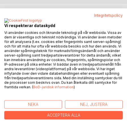
BESKRIVNING
Integritetspolicy
Vi respekterar dataskydd
På hösten 1908 träffas Lisa Larsson och Erik Gustaf
Vi använder cookies och liknande teknologi på vår webbsida. Vissa av
Sjögren i Lund, där båda studerar. De blir förälskade, gifter
dem är väsentliga och tekniskt nödvändiga. Vi använder även metoder
sig 1912 och får fyra barn. Men studier, arbete och Erik
för att analysera (t.ex. cookies eller fingerprints samt server-spårning)
Gustafs åtta kommenderingar som marinläkare på sju
och för att mäta hur ofta vår webbsida besöks och hur den används. Vi
pansarskepp gör att de tvingas leva åtskilda under många
använder spårningsteknik för marknadsföringsändamål och använder
server-spårning samt tredjepartsleverantörer för detta ändamål, vilket
perioder fram till 1920. Deras brevväxling under dessa tider
kan innebära användning av cookies, fingerprints, spårningspixlar och
finns bevarad, över 1300 brev. Denna bok innehåller breven
IP-adresser på olika enheter. Vi bäddar även in tredjepartsinnehåll från
från 1913.
andra leverantörer (videoplattformar) på vår webbsida. Vi har inget
inflytande över den vidare databehandlingen eller eventuell spårning
från tredjepartsleverantörens sida. Med din inställning samtycker du till
Lisa och Erik Gustaf bor på Parmmätargatan 5B på
de processer som beskrivs ovan. Du kan återkalla ditt samtycke för
Kungsholmen. Den 18 maj 1913 föds deras son Sven-Erik.
framtida verkan. (
BoD-juridisk information
)
Kort därefter får Erik Gustaf en kommendering som
fartygsläkare på H.M. Pansarbåt Svea i åtta veckor juni -
augusti.
NEKA
NEJ, JUSTERA
ACCEPTERA ALLA
Lisa bor under tiden i Laholm hos sin mor, änkan Beata
Larsson, med sin lille son och sin syster Anna-Lotta. Även