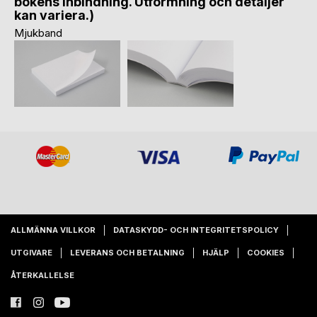
bokens inbindning. Utformning och detaljer
kan variera.)
Mjukband
ALLMÄNNA VILLKOR
DATASKYDD- OCH INTEGRITETSPOLICY
UTGIVARE
LEVERANS OCH BETALNING
HJÄLP
COOKIES
ÅTERKALLELSE