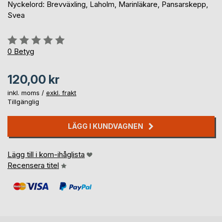
Nyckelord: Brevväxling, Laholm, Marinläkare, Pansarskepp,
Svea
Betyg::
0%
0
Betyg
120,00 kr
inkl. moms /
exkl. frakt
Tillgänglig
LÄGG I KUNDVAGNEN
Lägg till i kom-ihåglista
Recensera titel