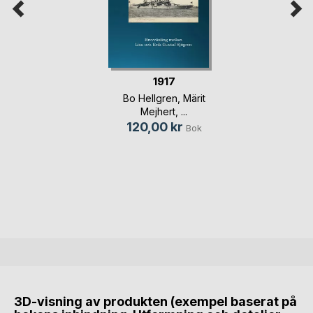
1917
Bo Hellgren
,
Märit
Mejhert
, ...
120,00 kr
Bok
3D-visning av produkten (exempel baserat på