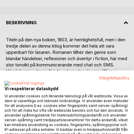
BESKRIVNING
Titeln på den nya boken, 1803, är hemlighetsfull, men i den
tredje delen av denna trilog kommer det hela att vara
uppenbart för läsaren. Romanen tillhör den genre som
blandar händelser, reflexioner och äventyr i fiction, här med
stor tonvikt på kommunicerande med chat och SMS.
Händelserna i denna första volym utspelar sig i Wien, i
Koblenz (Tyskland), Köpenhamn och Malmö med en
Integritetspolicy
slutpunkt i USA. Besar, den manlige huvudpersonen, bor
Vi respekterar dataskydd
med sin familj i Wien, där han arbetat som spårvagnsförare
i nästan 10 år. Alltsedan ungdomen har han sysslat med
Vi använder cookies och liknande teknologi på vår webbsida. Vissa av
dem är väsentliga och tekniskt nödvändiga. Vi använder även metoder
skrivande och nu har han blivit en etablerad författare. Han
för att analysera (t.ex. cookies eller fingerprints samt server-spårning)
har publicerat flera böcker och då och då organiserar han
och för att mäta hur ofta vår webbsida besöks och hur den används. Vi
föreläsningar i Österrike och på andra håll.
använder spårningsteknik för marknadsföringsändamål och använder
server-spårning samt tredjepartsleverantörer för detta ändamål, vilket
kan innebära användning av cookies, fingerprints, spårningspixlar och
Vid ett stort litterärt symposium i Koblenz, Tyskland möter
IP-adresser på olika enheter. Vi bäddar även in tredjepartsinnehåll från
han den vackra konstnären Samira, som bor i Köpenhamn.