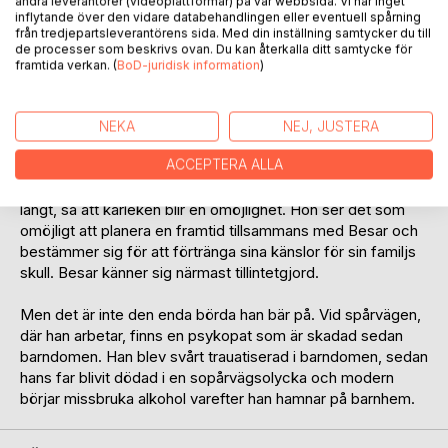
andra leverantörer (videoplattformar) på vår webbsida. Vi har inget
inflytande över den vidare databehandlingen eller eventuell spårning
Mellan de två uppstår en våg av varma känslor, vilket är
från tredjepartsleverantörens sida. Med din inställning samtycker du till
mycket problematiskt för båda, eftersom de har familj och
de processer som beskrivs ovan. Du kan återkalla ditt samtycke för
barn. Ändå upprätthåller de sina känslor, skriver ofta till
framtida verkan. (
BoD-juridisk information
)
varandra, har i nattens sena timmar kontakt via
videotelefoni, Besar skriver sina verser till Samira, som
älskar dem. Tiden upphör att existera under de fina stunder
NEKA
NEJ, JUSTERA
de båda har till sammans, då de utbyter känslor och
ACCEPTERA ALLA
erfarenheter. De är helt bundna till varann tills Samira vill
avsluta spelet och beklagar att hennes känslor gått för
långt, så att kärleken blir en omöjlighet. Hon ser det som
omöjligt att planera en framtid tillsammans med Besar och
bestämmer sig för att förtränga sina känslor för sin familjs
skull. Besar känner sig närmast tillintetgjord.
Men det är inte den enda börda han bär på. Vid spårvägen,
där han arbetar, finns en psykopat som är skadad sedan
barndomen. Han blev svårt trauatiserad i barndomen, sedan
hans far blivit dödad i en sopårvägsolycka och modern
börjar missbruka alkohol varefter han hamnar på barnhem.