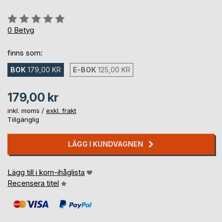
Betyg::
0%
0
Betyg
finns som:
BOK
179,00 KR
E-BOK
125,00 KR
179,00 kr
inkl. moms /
exkl. frakt
Tillgänglig
LÄGG I KUNDVAGNEN
Lägg till i kom-ihåglista
Recensera titel