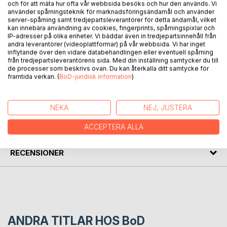
och för att mäta hur ofta vår webbsida besöks och hur den används. Vi
BESKRIVNING
använder spårningsteknik för marknadsföringsändamål och använder
server-spårning samt tredjepartsleverantörer för detta ändamål, vilket
kan innebära användning av cookies, fingerprints, spårningspixlar och
IP-adresser på olika enheter. Vi bäddar även in tredjepartsinnehåll från
Mer än 280 bildskapare och författare har under 6 månader
andra leverantörer (videoplattformar) på vår webbsida. Vi har inget
tillsammans skapat och valt ut 12 bilder och 12 berättelser till
inflytande över den vidare databehandlingen eller eventuell spårning
1 bok om Gotland. Ett unikt konstverk i bokform, skapad
från tredjepartsleverantörens sida. Med din inställning samtycker du till
de processer som beskrivs ovan. Du kan återkalla ditt samtycke för
under året 2025.
framtida verkan. (
BoD-juridisk information
)
FÖRFATTARE
NEKA
NEJ, JUSTERA
KOMMENTARER I PRESSEN
ACCEPTERA ALLA
RECENSIONER
ANDRA TITLAR HOS
BoD