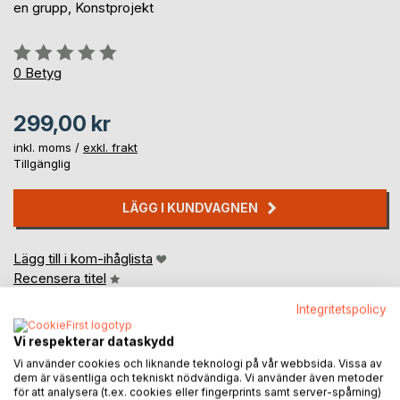
en grupp, Konstprojekt
Betyg::
0%
0
Betyg
299,00 kr
inkl. moms /
exkl. frakt
Tillgänglig
LÄGG I KUNDVAGNEN
Lägg till i kom-ihåglista
Recensera titel
Integritetspolicy
Vi respekterar dataskydd
Vi använder cookies och liknande teknologi på vår webbsida. Vissa av
dem är väsentliga och tekniskt nödvändiga. Vi använder även metoder
för att analysera (t.ex. cookies eller fingerprints samt server-spårning)