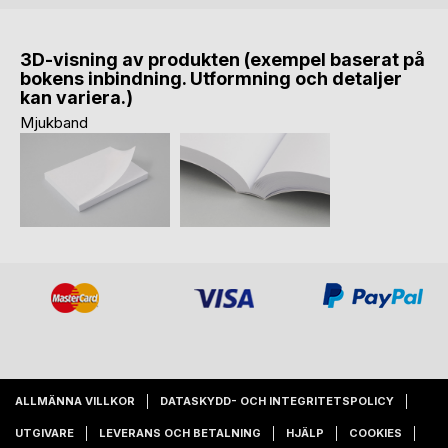
3D-visning av produkten (exempel baserat på
bokens inbindning. Utformning och detaljer
kan variera.)
Mjukband
ALLMÄNNA VILLKOR
DATASKYDD- OCH INTEGRITETSPOLICY
UTGIVARE
LEVERANS OCH BETALNING
HJÄLP
COOKIES