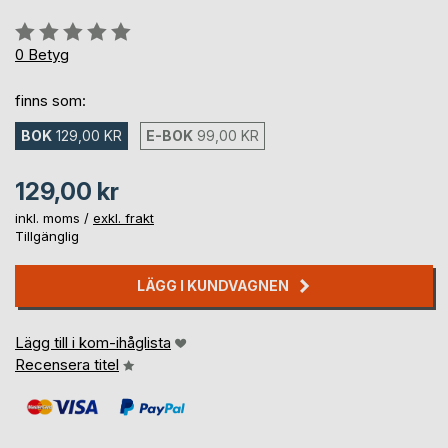
Betyg::
0%
0
Betyg
finns som:
BOK
129,00 KR
E-BOK
99,00 KR
129,00 kr
inkl. moms /
exkl. frakt
Tillgänglig
LÄGG I KUNDVAGNEN
Lägg till i kom-ihåglista
Recensera titel