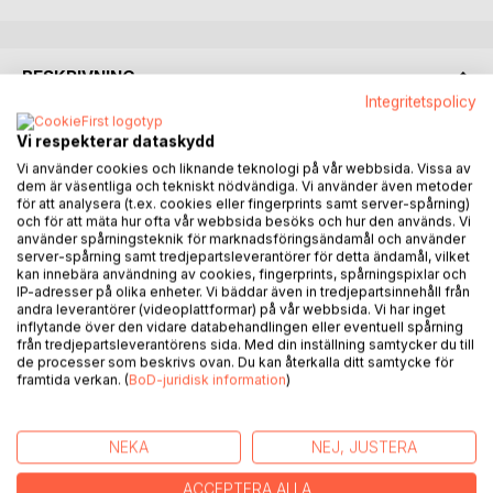
BESKRIVNING
Integritetspolicy
Lever vi flera liv? Väljer vi våra liv? Har alla andliga
Vi respekterar dataskydd
förmågor?
Vi använder cookies och liknande teknologi på vår webbsida. Vissa av
dem är väsentliga och tekniskt nödvändiga. Vi använder även metoder
för att analysera (t.ex. cookies eller fingerprints samt server-spårning)
Kanske kan denna bok ge dig svar och ett nytt sätt att se
och för att mäta hur ofta vår webbsida besöks och hur den används. Vi
på flera andliga frågor som många ställer sig.
använder spårningsteknik för marknadsföringsändamål och använder
server-spårning samt tredjepartsleverantörer för detta ändamål, vilket
kan innebära användning av cookies, fingerprints, spårningspixlar och
Ta del av en magisk upplevelse som kan förändra ditt sätt
IP-adresser på olika enheter. Vi bäddar även in tredjepartsinnehåll från
att se på livet och vad som händer oss efteråt.
andra leverantörer (videoplattformar) på vår webbsida. Vi har inget
inflytande över den vidare databehandlingen eller eventuell spårning
från tredjepartsleverantörens sida. Med din inställning samtycker du till
Läs den starka berättelsen om författarens regression och
de processer som beskrivs ovan. Du kan återkalla ditt samtycke för
hur hon, helt oförberedd, under en timmes tid kastades in i
framtida verkan. (
BoD-juridisk information
)
flera av sina tidigare liv och inte kunde styra kroppens
rörelser eller få sessionen att sluta.
NEKA
NEJ, JUSTERA
I och med regressionen så öppnades en ny värld i form av
healingkrafter och medialitet och i boken får du även ta del
ACCEPTERA ALLA